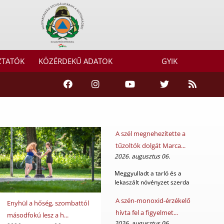
ZTATÓK
KÖZÉRDEKŰ ADATOK
GYIK
A szél megnehezítette a
tűzoltók dolgát Marca...
2026. augusztus 06.
Meggyulladt a tarló és a
lekaszált növényzet szerda
délután Marcali kü...
A szén-monoxid-érzékelő
Enyhül a hőség, szombattól
hívta fel a figyelmet...
másodfokú lesz a h...
2026. augusztus 06.