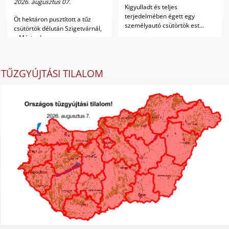
2026. augusztus 07.
Kigyulladt és teljes
terjedelmében égett egy
Öt hektáron pusztított a tűz
személyautó csütörtök est...
csütörtök délután Szigetvárnál,
a Márta d...
TŰZGYÚJTÁSI TILALOM