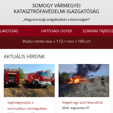
SOMOGY VÁRMEGYEI
KATASZTRÓFAVÉDELMI IGAZGATÓSÁG
„Magyarország szolgálatában a biztonságért”
LAKOSSÁG
HATÓSÁGI ÜGYEK
SZAKMAI TÁJÉKO
Veszély esetén hívja a 112-t vagy a 105-öt!
AKTUÁLIS HÍREINK
Segítségnyújtás a
Kiégett egy autó Marcalinál
2026. augusztus 07.
szomszédos vármegyében