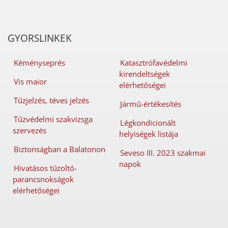
GYORSLINKEK
Kéményseprés
Katasztrófavédelmi
kirendeltségek
Vis maior
elérhetőségei
Tűzjelzés, téves jelzés
Jármű-értékesítés
Tűzvédelmi szakvizsga
Légkondicionált
szervezés
helyiségek listája
Biztonságban a Balatonon
Seveso III. 2023 szakmai
napok
Hivatásos tűzoltó-
parancsnokságok
elérhetőségei