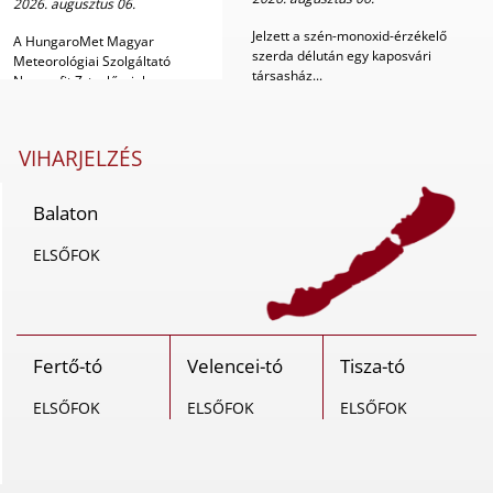
2026. augusztus 06.
Jelzett a szén-monoxid-érzékelő
A HungaroMet Magyar
szerda délután egy kaposvári
Meteorológiai Szolgáltató
társasház...
Nonprofit Zrt. előrejelz...
VIHARJELZÉS
Balaton
ELSŐFOK
Fertő-tó
Velencei-tó
Tisza-tó
ELSŐFOK
ELSŐFOK
ELSŐFOK