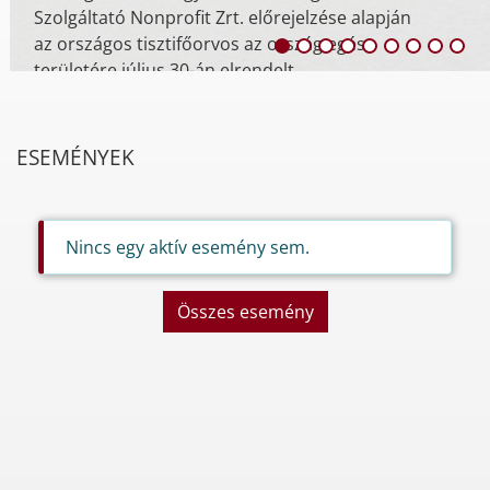
Szolgáltató Nonprofit Zrt. előrejelzése alapján
az országos tisztifőorvos az ország egész
területére július 30-án elrendelt ...
ESEMÉNYEK
Nincs egy aktív esemény sem.
Összes esemény