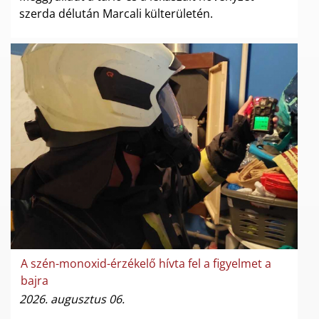
szerda délután Marcali külterületén.
A szén-monoxid-érzékelő hívta fel a figyelmet a
bajra
2026. augusztus 06.