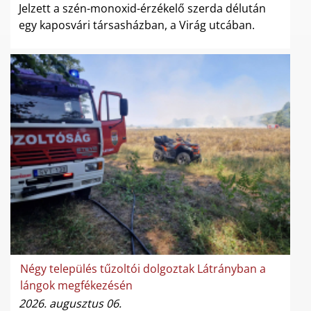
Jelzett a szén-monoxid-érzékelő szerda délután
egy kaposvári társasházban, a Virág utcában.
Négy település tűzoltói dolgoztak Látrányban a
lángok megfékezésén
2026. augusztus 06.