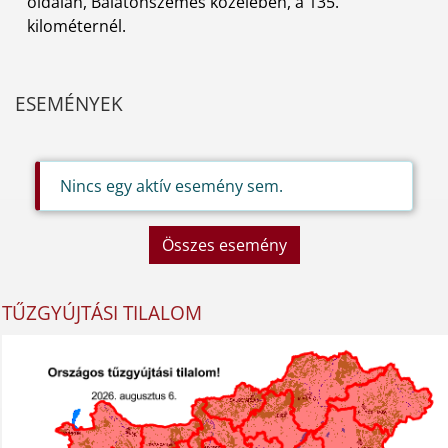
oldalán, Balatonszemes közelében, a 135.
kilométernél.
ESEMÉNYEK
Nincs egy aktív esemény sem.
Összes esemény
TŰZGYÚJTÁSI TILALOM