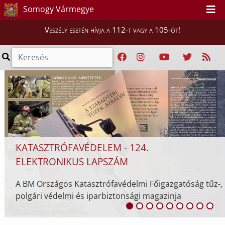
PÉNTEK ÉJFÉLIG MARAD A HARMA
Somogy Vármegye
HŐSÉGRIASZTÁS
Veszély esetén hívja a 112-t vagy a 105-öt!
A HungaroMet Magyar Meteorológiai Szol
Nonprofit Zrt. előrejelzése alapján az ors
tisztifőorvos az eredetileg augusztus 4-én 
érvényben lévő ...
zgatóság tűz-,
inja