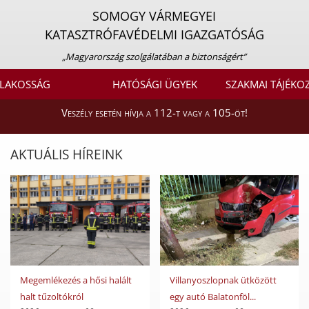
SOMOGY VÁRMEGYEI
KATASZTRÓFAVÉDELMI IGAZGATÓSÁG
„Magyarország szolgálatában a biztonságért”
LAKOSSÁG
HATÓSÁGI ÜGYEK
SZAKMAI TÁJÉKO
Veszély esetén hívja a 112-t vagy a 105-öt!
AKTUÁLIS HÍREINK
Megemlékezés a hősi halált
Villanyoszlopnak ütközött
halt tűzoltókról
egy autó Balatonföl...