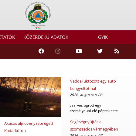
ZTATÓK
KÖZÉRDEKŰ ADATOK
GYIK
Vaddal üktözött egy autó
Lengyeltótinál
2026. augusztus 08.
Szarvas ugrott egy
személyautó elé péntek este
Lengyeltóti külterületé...
Segítségnyújtás a
Akácos aljnövényzete égett
szomszédos vármegyében
Kadarkúton
2026. augusztus 07.