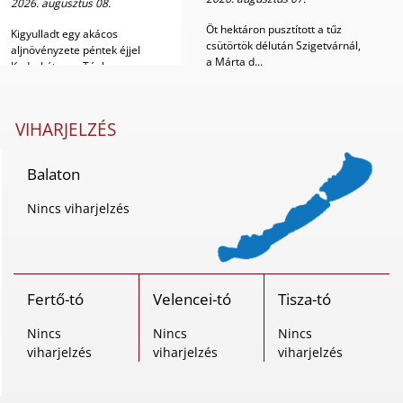
2026. augusztus 08.
Öt hektáron pusztított a tűz
Kigyulladt egy akácos
csütörtök délután Szigetvárnál,
aljnövényzete péntek éjjel
a Márta d...
Kadarkúton, a Téglagy...
VIHARJELZÉS
Balaton
Nincs viharjelzés
Fertő-tó
Velencei-tó
Tisza-tó
Nincs
Nincs
Nincs
viharjelzés
viharjelzés
viharjelzés