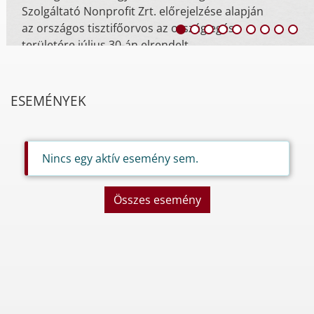
Szolgáltató Nonprofit Zrt. előrejelzése alapján
az országos tisztifőorvos az ország egész
területére július 30-án elrendelt ...
ESEMÉNYEK
Nincs egy aktív esemény sem.
Összes esemény