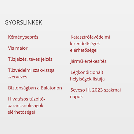
GYORSLINKEK
Kéményseprés
Katasztrófavédelmi
kirendeltségek
Vis maior
elérhetőségei
Tűzjelzés, téves jelzés
Jármű-értékesítés
Tűzvédelmi szakvizsga
Légkondicionált
szervezés
helyiségek listája
Biztonságban a Balatonon
Seveso III. 2023 szakmai
napok
Hivatásos tűzoltó-
parancsnokságok
elérhetőségei