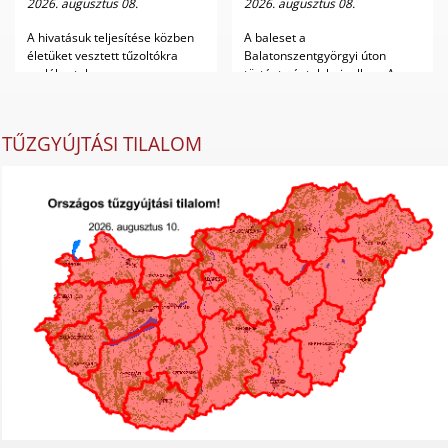
2026. augusztus 08.
2026. augusztus 08.
A hivatásuk teljesítése közben
A baleset a
életüket vesztett tűzoltókra
Balatonszentgyörgyi úton
emlékeztek...
történt péntek hajnalban. A
műsza...
TŰZGYÚJTÁSI TILALOM