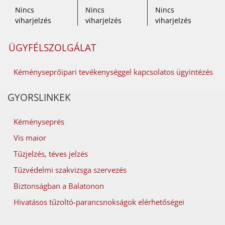
Nincs
Nincs
Nincs
viharjelzés
viharjelzés
viharjelzés
ÜGYFÉLSZOLGÁLAT
Kéményseprőipari tevékenységgel kapcsolatos ügyintézés
GYORSLINKEK
Kéményseprés
Vis maior
Tűzjelzés, téves jelzés
Tűzvédelmi szakvizsga szervezés
Biztonságban a Balatonon
Hivatásos tűzoltó-parancsnokságok elérhetőségei