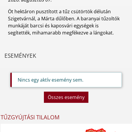
Öt hektáron pusztított a tűz csütörtök délután
Szigetvárnál, a Márta dűlőben. A baranyai tűzoltók
munkáját barcsi és kaposvári egységek is
segítették, mihamarabb megfékezve a lángokat.
ESEMÉNYEK
Nincs egy aktív esemény sem.
Összes esemény
TŰZGYÚJTÁSI TILALOM