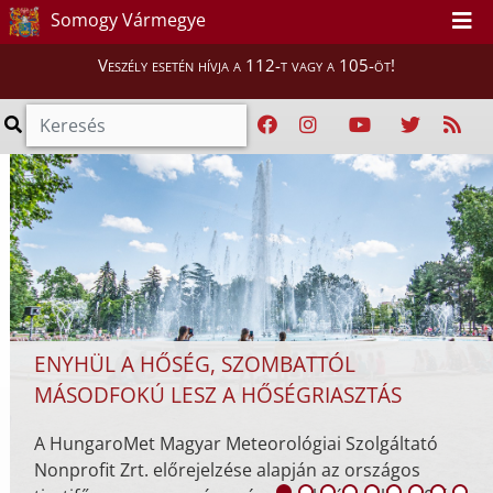
KATASZTRÓFAVÉDELEM - 124.
Somogy Vármegye
ELEKTRONIKUS LAPSZÁM
Veszély esetén hívja a 112-t vagy a 105-öt!
A BM Országos Katasztrófavédelmi Főigazgatóság t
polgári védelmi és iparbiztonsági magazinja