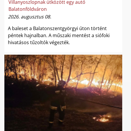
Villanyoszlopnak ütközött egy autó
Balatonföldváron
2026. augusztus 08.
A baleset a Balatonszentgyörgyi úton történt
péntek hajnalban. A műszaki mentést a siófoki
hivatásos tűzoltók végezték.