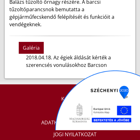
Balázs tűzoltó őrnagy részére. A barcsi
tűzoltóparancsnok bemutatta a
gépjárműfecskendő felépítését és funkcióit a
vendégeknek.
Galéria
2018.04.18. Az égiek áldását kérték a
szerencsés vonulásokhoz Barcson
KAPCSOLAT
IMPRESSZUM
ADATKEZELÉSI TÁJÉKOZTATÓ
JOGI NYILATKOZAT