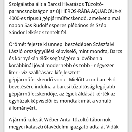
Szolgálatba állt a Barcsi Hivatásos Tűzoltó-
parancsnokságon az új HEROS-RÁBA AQUADOUX-X
4000-es típusú gépjárműfecskendő, amelyet a mai
napon Sas Rudolf esperes plébános és Szép
Sándor lelkész szentelt fel.
Örömét fejezte ki ünnepi beszédében Szászfalvi
László országgyűlési képviselő, mint mondta, Barcs
és környékén élők segítségére a jövőben a
korábbinál jóval modernebb és több - négyezer
liter - víz szállítására kifejlesztett
gépjárműfecskendő vonul. Mielőtt azonban első
bevetésére indulna a barcsi tűzoltóság legújabb
gépjárműfecskendője, az égiek áldását kérték az
egyházak képviselői és mondtak imát a vonuló
állományért.
A jármű kulcsát Wéber Antal tűzoltó tábornok,
megyei katasztrófavédelmi igazgató adta át Vidák