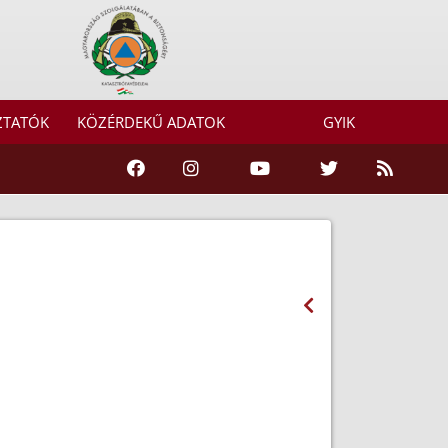
ZTATÓK
KÖZÉRDEKŰ ADATOK
GYIK