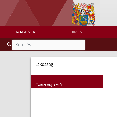
MAGUNKRÓL
HÍREINK
Lakosság
Tartalomjegyzék