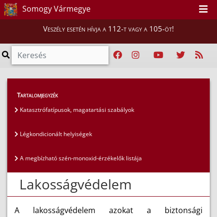
Somogy Vármegye
Veszély esetén hívja a 112-t vagy a 105-öt!
Lakosság
>
Lakosságvédelem
Tartalomjegyzék
Katasztrófatípusok, magatartási szabályok
Légkondicionált helyiségek
A megbízható szén-monoxid-érzékelők listája
Lakosságvédelem
A lakosságvédelem azokat a biztonsági