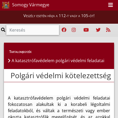
Somogy Vármegye
Veszély esetén hívja a 112-t vagy a 105-öt!
Lakosság
>
Polgári védelmi kötelezettség
Tartalomjegyzék
A katasztrófavédelem polgári védelmi feladatai
Polgári védelmi kötelezettség
A katasztrófavédelem polgári védelmi feladatai
fokozatosan alakultak ki a korabeli légoltalmi
feladatokból, és váltak a természeti vagy ember
okozta katasztrófák megelőzését, és az azokkal