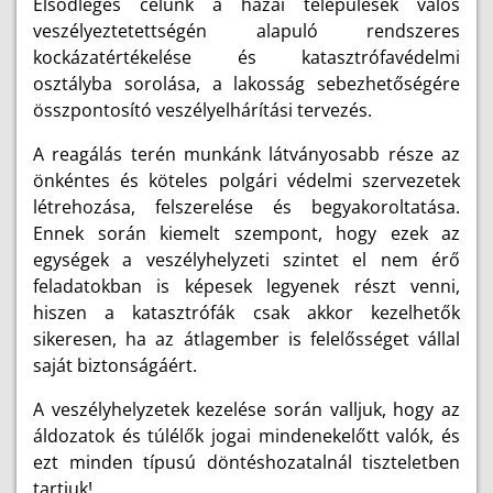
Elsődleges célunk a hazai települések valós
veszélyeztetettségén alapuló rendszeres
kockázatértékelése és katasztrófavédelmi
osztályba sorolása, a lakosság sebezhetőségére
összpontosító veszélyelhárítási tervezés.
A reagálás terén munkánk látványosabb része az
önkéntes és köteles polgári védelmi szervezetek
létrehozása, felszerelése és begyakoroltatása.
Ennek során kiemelt szempont, hogy ezek az
egységek a veszélyhelyzeti szintet el nem érő
feladatokban is képesek legyenek részt venni,
hiszen a katasztrófák csak akkor kezelhetők
sikeresen, ha az átlagember is felelősséget vállal
saját biztonságáért.
A veszélyhelyzetek kezelése során valljuk, hogy az
áldozatok és túlélők jogai mindenekelőtt valók, és
ezt minden típusú döntéshozatalnál tiszteletben
tartjuk!