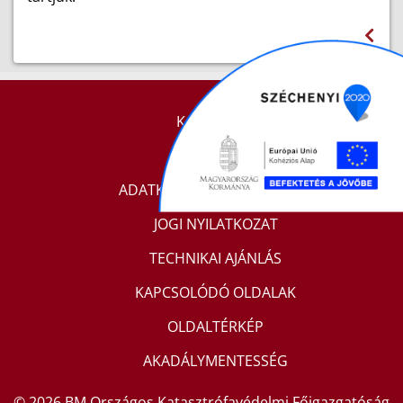
KAPCSOLAT
IMPRESSZUM
ADATKEZELÉSI TÁJÉKOZTATÓ
JOGI NYILATKOZAT
TECHNIKAI AJÁNLÁS
KAPCSOLÓDÓ OLDALAK
OLDALTÉRKÉP
AKADÁLYMENTESSÉG
© 2026 BM Országos Katasztrófavédelmi Főigazgatóság