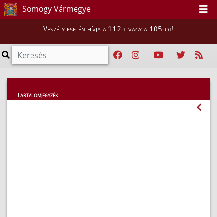
Somogy Vármegye
Veszély esetén hívja a 112-t vagy a 105-öt!
Hatósági ügyek
Tartalomjegyzék