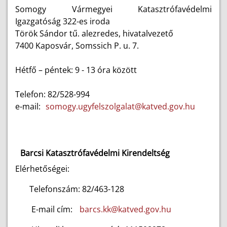
Somogy Vármegyei Katasztrófavédelmi
Igazgatóság 322-es iroda
Török Sándor tű. alezredes, hivatalvezető
7400 Kaposvár, Somssich P. u. 7.
Hétfő – péntek: 9 - 13 óra között
Telefon: 82/528-994
e-mail:
somogy.ugyfelszolgalat@katved.gov.hu
Barcsi Katasztrófavédelmi Kirendeltség
Elérhetőségei:
Telefonszám: 82/463-128
E-mail cím:
barcs.kk@katved.gov.hu