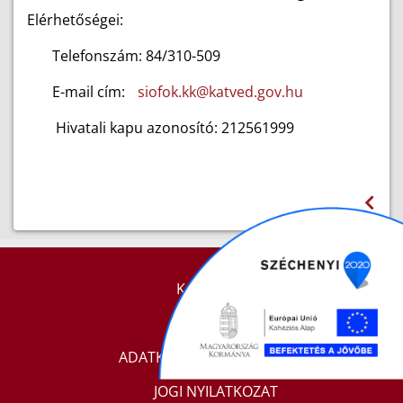
Elérhetőségei:
Telefonszám: 84/310-509
E-mail cím:
siofok.kk@katved.gov.hu
Hivatali kapu azonosító: 212561999
KAPCSOLAT
IMPRESSZUM
ADATKEZELÉSI TÁJÉKOZTATÓ
JOGI NYILATKOZAT