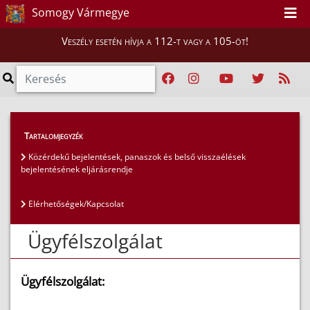
Somogy Vármegye
Veszély esetén hívja a 112-t vagy a 105-öt!
Lakosság
>
Ügyfélszolgálat
Tartalomjegyzék
Közérdekű bejelentések, panaszok és belső visszaélések
bejelentésének eljárásrendje
Elérhetőségek/Kapcsolat
Ügyfélszolgálat
Ügyfélszolgálat: