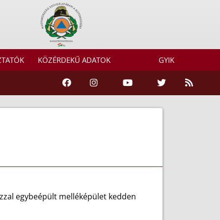
ZTATÓK
KÖZÉRDEKŰ ADATOK
GYIK
házzal egybeépült melléképület kedden