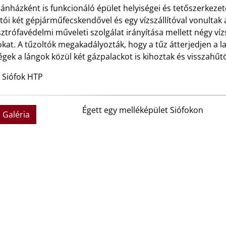
ánházként is funkcionáló épület helyiségei és tetőszerkezet
tói két gépjárműfecskendővel és egy vízszállítóval vonultak 
ztrófavédelmi műveleti szolgálat irányítása mellett négy víz
kat. A tűzoltók megakadályozták, hogy a tűz átterjedjen a 
gek a lángok közül két gázpalackot is kihoztak és visszahű
 Siófok HTP
Égett egy melléképület Siófokon
Galéria