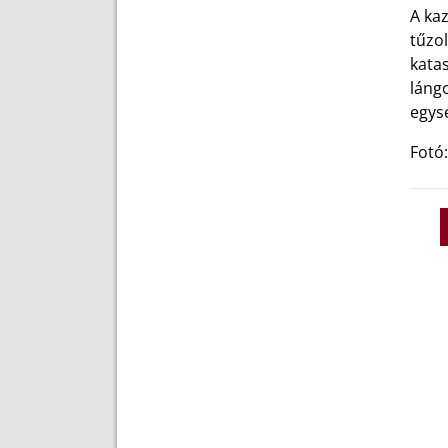
A kaz
tűzol
katas
lángo
egysé
Fotó: