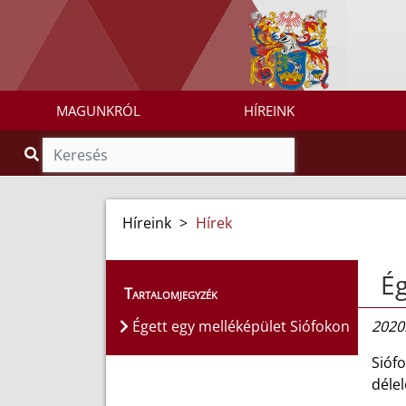
MAGUNKRÓL
HÍREINK
Híreink
>
Hírek
Ég
Tartalomjegyzék
Égett egy melléképület Siófokon
2020.
Siófo
délel