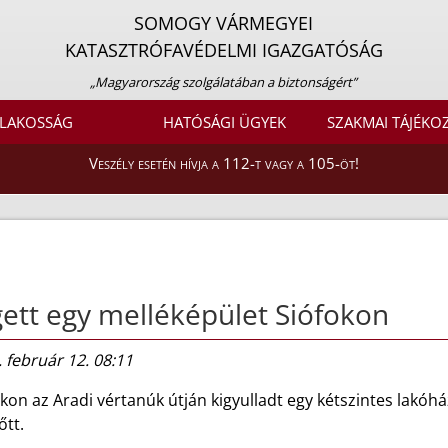
SOMOGY VÁRMEGYEI
KATASZTRÓFAVÉDELMI IGAZGATÓSÁG
„Magyarország szolgálatában a biztonságért”
LAKOSSÁG
HATÓSÁGI ÜGYEK
SZAKMAI TÁJÉKO
Veszély esetén hívja a 112-t vagy a 105-öt!
ett egy melléképület Siófokon
 február 12. 08:11
kon az Aradi vértanúk útján kigyulladt egy kétszintes lakó
őtt.