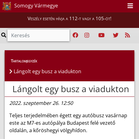
Somogy Vármegye
Veszély esetén hívja a 112-t vagy a 105-öt!
Híreink
>
Hírek
Tartalomjegyzék
Lángolt egy busz a viadukton
Lángolt egy busz a viadukton
2022. szeptember 26. 12:50
Teljes terjedelmében égett egy autóbusz vasárnap
este az M7-es autópálya Budapest felé vezető
oldalán, a kőröshegyi völgyhídon.