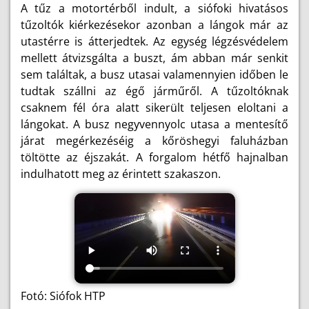
A tűz a motortérből indult, a siófoki hivatásos
tűzoltók kiérkezésekor azonban a lángok már az
utastérre is átterjedtek. Az egység légzésvédelem
mellett átvizsgálta a buszt, ám abban már senkit
sem találtak, a busz utasai valamennyien időben le
tudtak szállni az égő járműről. A tűzoltóknak
csaknem fél óra alatt sikerült teljesen eloltani a
lángokat. A busz negyvennyolc utasa a mentesítő
járat megérkezéséig a kőröshegyi faluházban
töltötte az éjszakát. A forgalom hétfő hajnalban
indulhatott meg az érintett szakaszon.
Fotó: Siófok HTP