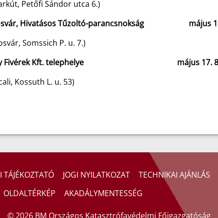
rkút, Petőfi Sándor utca 6.)
svár, Hivatásos Tűzoltó-parancsnokság május 19.
svár, Somssich P. u. 7.)
ály Fivérek Kft. telephelye május 17. 8:0
ali, Kossuth L. u. 53)
I TÁJÉKOZTATÓ
JOGI NYILATKOZAT
TECHNIKAI AJÁNLÁS
OLDALTÉRKÉP
AKADÁLYMENTESSÉG
© 2026 BM Országos Katasztrófavédelmi Főigazgatóság