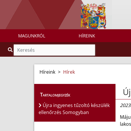
MAGUNKRÓL
HÍREINK
Híreink
>
Hírek
Új
Tartalomjegyzék
Újra ingyenes tűzoltó készülék
2023.
ellenőrzés Somogyban
Máju
lakos