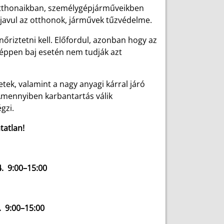
 otthonaikban, személygépjárműveikben
javul az otthonok, járművek tűzvédelme.
őriztetni kell. Előfordul, azonban hogy az
 éppen baj esetén nem tudják azt
tek, valamint a nagy anyagi kárral járó
 Amennyiben karbantartás válik
égzi.
tatlan!
 9:00–15:00
:00–15:00