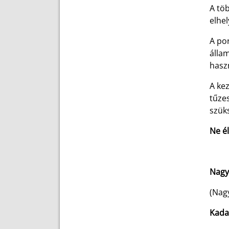
A tö
elhe
A por
álla
hasz
A kez
tűzes
szüks
Ne él
Nagy
(Nag
Kad