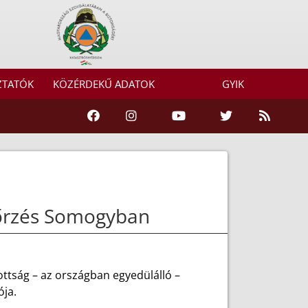
ZTATÓK
KÖZÉRDEKŰ ADATOK
GYIK
nőrzés Somogyban
tság – az országban egyedülálló –
ója.