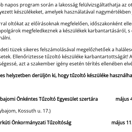
bb napos program során a lakosság felülvizsgáltathatja az
lyezett készülékeket, amelyek használatával nagymértékben 
ral oltókat az előírásoknak megfelelően, időszakonként ellen
mpolgárok megfeledkeznek a készülékek karbantartásáról, s
nálni.
deti tüzek sikeres felszámolásával megelőzhetőek a halálese
etek. Ellenőriztesse tűzoltó készüléke karbantartottságát!
égessé, azt a szakember igény esetén térítés ellenében elv
es helyzetben derüljön ki, hogy tűzoltó készüléke használha
bajomi Önkéntes Tűzoltó Egyesület szertára május 4.
ybajom, Kossuth u. 17.)
arkúti Önkormányzati Tűzoltóság május 11. 9