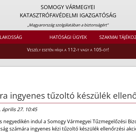
SOMOGY VÁRMEGYEI
KATASZTRÓFAVÉDELMI IGAZGATÓSÁG
„Magyarország szolgálatában a biztonságért”
LAKOSSÁG
HATÓSÁGI ÜGYEK
SZAKMAI TÁJÉKO
Veszély esetén hívja a 112-t vagy a 105-öt!
ra ingyenes tűzoltó készülék elle
 április 27. 10:45
s negyedikén indul a Somogy Vármegyei Tűzmegelőzési Bizot
ság számára ingyenes kézi tűzoltó készülék ellenőrzési akci