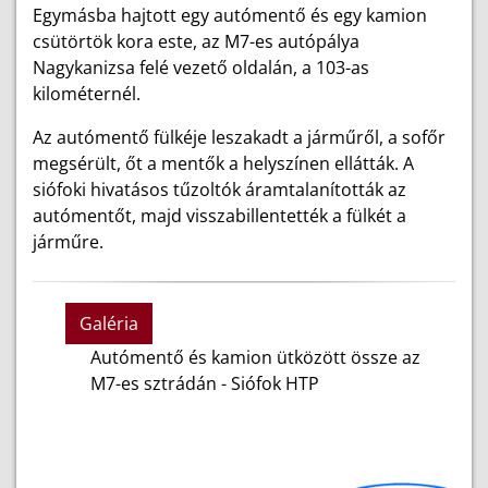
Egymásba hajtott egy autómentő és egy kamion
csütörtök kora este, az M7-es autópálya
Nagykanizsa felé vezető oldalán, a 103-as
kilométernél.
Az autómentő fülkéje leszakadt a járműről, a sofőr
megsérült, őt a mentők a helyszínen ellátták. A
siófoki hivatásos tűzoltók áramtalanították az
autómentőt, majd visszabillentették a fülkét a
járműre.
Galéria
Autómentő és kamion ütközött össze az
M7-es sztrádán - Siófok HTP