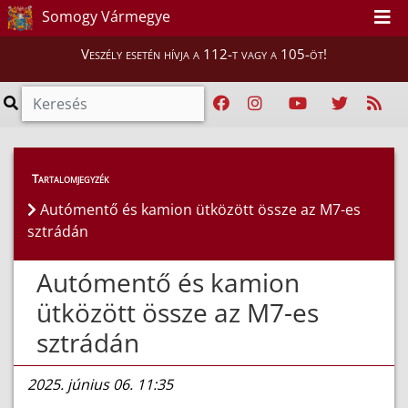
Somogy Vármegye
Veszély esetén hívja a 112-t vagy a 105-öt!
Híreink
>
Hírek
Tartalomjegyzék
Autómentő és kamion ütközött össze az M7-es
sztrádán
Autómentő és kamion
ütközött össze az M7-es
sztrádán
2025. június 06. 11:35