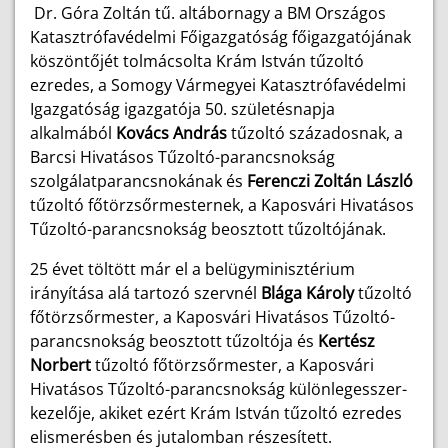
Dr. Góra Zoltán tű. altábornagy a BM Országos
Katasztrófavédelmi Főigazgatóság főigazgatójának
köszöntőjét tolmácsolta Krám István tűzoltó
ezredes, a Somogy Vármegyei Katasztrófavédelmi
Igazgatóság igazgatója 50. születésnapja
alkalmából
Kovács András
tűzoltó századosnak, a
Barcsi Hivatásos Tűzoltó-parancsnokság
szolgálatparancsnokának és
Ferenczi Zoltán László
tűzoltó főtörzsőrmesternek, a Kaposvári Hivatásos
Tűzoltó-parancsnokság beosztott tűzoltójának.
25 évet töltött már el a belügyminisztérium
irányítása alá tartozó szervnél
Blága Károly
tűzoltó
főtörzsőrmester, a Kaposvári Hivatásos Tűzoltó-
parancsnokság beosztott tűzoltója és
Kertész
Norbert
tűzoltó főtörzsőrmester, a Kaposvári
Hivatásos Tűzoltó-parancsnokság különlegesszer-
kezelője, akiket ezért Krám István tűzoltó ezredes
elismerésben és jutalomban részesített.