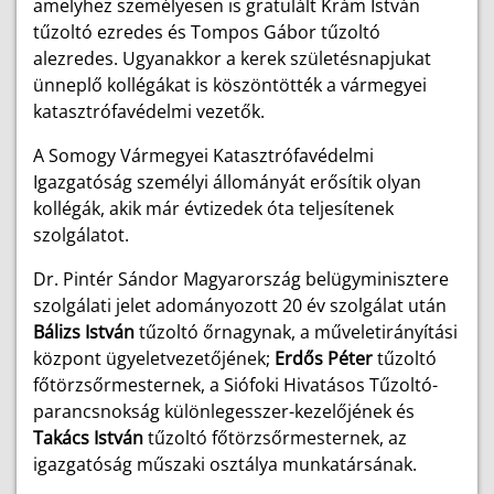
amelyhez személyesen is gratulált Krám István
tűzoltó ezredes és Tompos Gábor tűzoltó
alezredes. Ugyanakkor a kerek születésnapjukat
ünneplő kollégákat is köszöntötték a vármegyei
katasztrófavédelmi vezetők.
A Somogy Vármegyei Katasztrófavédelmi
Igazgatóság személyi állományát erősítik olyan
kollégák, akik már évtizedek óta teljesítenek
szolgálatot.
Dr. Pintér Sándor Magyarország belügyminisztere
szolgálati jelet adományozott 20 év szolgálat után
Bálizs István
tűzoltó őrnagynak, a műveletirányítási
központ ügyeletvezetőjének;
Erdős Péter
tűzoltó
főtörzsőrmesternek, a Siófoki Hivatásos Tűzoltó-
parancsnokság különlegesszer-kezelőjének és
Takács István
tűzoltó főtörzsőrmesternek, az
igazgatóság műszaki osztálya munkatársának.