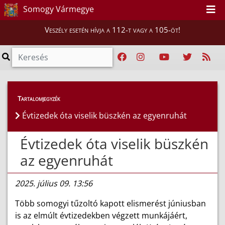
Somogy Vármegye
Veszély esetén hívja a 112-t vagy a 105-öt!
Híreink
>
Hírek
Tartalomjegyzék
Évtizedek óta viselik büszkén az egyenruhát
Évtizedek óta viselik büszkén
az egyenruhát
2025. július 09. 13:56
Több somogyi tűzoltó kapott elismerést júniusban
is az elmúlt évtizedekben végzett munkájáért,