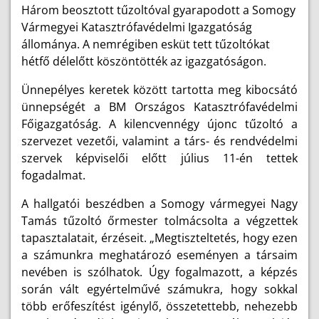
Három beosztott tűzoltóval gyarapodott a Somogy
Vármegyei Katasztrófavédelmi Igazgatóság
állománya. A nemrégiben esküt tett tűzoltókat
hétfő délelőtt köszöntötték az igazgatóságon.
Ünnepélyes keretek között tartotta meg kibocsátó
ünnepségét a BM Országos Katasztrófavédelmi
Főigazgatóság. A kilencvennégy újonc tűzoltó a
szervezet vezetői, valamint a társ- és rendvédelmi
szervek képviselői előtt július 11-én tettek
fogadalmat.
A hallgatói beszédben a Somogy vármegyei Nagy
Tamás tűzoltó őrmester tolmácsolta a végzettek
tapasztalatait, érzéseit. „Megtiszteltetés, hogy ezen
a számunkra meghatározó eseményen a társaim
nevében is szólhatok. Úgy fogalmazott, a képzés
során vált egyértelművé számukra, hogy sokkal
több erőfeszítést igénylő, összetettebb, nehezebb