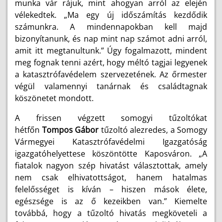
munka vár rájuk, mint ahogyan arról az elején
vélekedtek. „Ma egy új időszámítás kezdődik
számunkra. A mindennapokban kell majd
bizonyítanunk, és nap mint nap számot adni arról,
amit itt megtanultunk.” Úgy fogalmazott, mindent
meg fognak tenni azért, hogy méltó tagjai legyenek
a katasztrófavédelem szervezetének. Az őrmester
végül valamennyi tanárnak és családtagnak
köszönetet mondott.
A frissen végzett somogyi tűzoltókat
hétfőn
Tompos Gábor
tűzoltó alezredes, a Somogy
Vármegyei Katasztrófavédelmi Igazgatóság
igazgatóhelyettese köszöntötte Kaposváron. „A
fiatalok nagyon szép hivatást választottak, amely
nem csak elhivatottságot, hanem hatalmas
felelősséget is kíván – hiszen mások élete,
egészsége is az ő kezeikben van.” Kiemelte
továbbá, hogy a tűzoltó hivatás megköveteli a