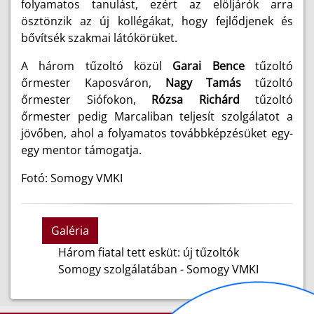
folyamatos tanulást, ezért az elöljárók arra
ösztönzik az új kollégákat, hogy fejlődjenek és
bővítsék szakmai látókörüket.
A három tűzoltó közül
Garai Bence
tűzoltó
őrmester Kaposváron,
Nagy Tamás
tűzoltó
őrmester Siófokon,
Rózsa Richárd
tűzoltó
őrmester pedig Marcaliban teljesít szolgálatot a
jövőben, ahol a folyamatos továbbképzésüket egy-
egy mentor támogatja.
Fotó: Somogy VMKI
Galéria
Három fiatal tett esküt: új tűzoltók
Somogy szolgálatában - Somogy VMKI