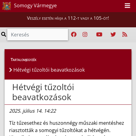
Somogy Vármegye
Veszély esetén hívja a 112-t vagy a 105-öt!
Híreink
>
Hírek
Tartalomjegyzék
Hétvégi tűzoltói beavatkozások
Hétvégi tűzoltói
beavatkozások
2025. július 14. 14:22
Tíz tűzesethez és huszonnégy műszaki mentéshez
riasztották a somogyi tűzoltókat a hétvégén.