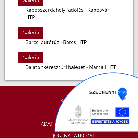
Galéria
Kaposszerdahely fadőlés - Kaposvár
HTP
Galéria
Barcsi autótűz - Barcs HTP
Galéria
Balatonkeresztúri baleset - Marcali HTP
KAPCSOLAT
IMPRESSZUM
ADATKEZELÉSI TÁJÉKOZTATÓ
JOGI NYILATKOZAT