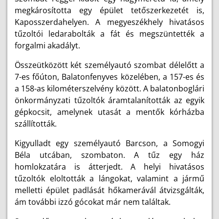
megkárosította egy épület tetőszerkezetét is,
Kaposszerdahelyen. A megyeszékhely hivatásos
tűzoltói ledarabolták a fát és megszüntették a
forgalmi akadályt.
Összeütközött két személyautó szombat délelőtt a
7-es főúton, Balatonfenyves közelében, a 157-es és
a 158-as kilométerszelvény között. A balatonboglári
önkormányzati tűzoltók áramtalanították az egyik
gépkocsit, amelynek utasát a mentők kórházba
szállították.
Kigyulladt egy személyautó Barcson, a Somogyi
Béla utcában, szombaton. A tűz egy ház
homlokzatára is átterjedt. A helyi hivatásos
tűzoltók eloltották a lángokat, valamint a jármű
melletti épület padlását hőkamerávál átvizsgálták,
ám további izzó gócokat már nem találtak.