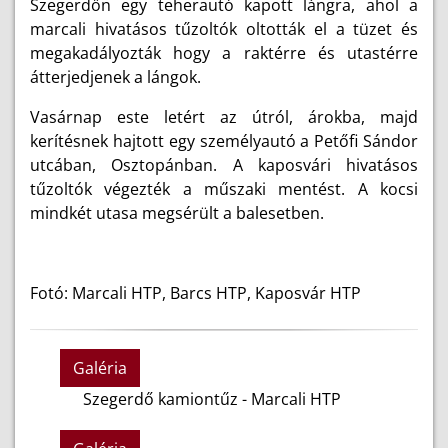
Szegerdőn egy teherautó kapott lángra, ahol a
marcali hivatásos tűzoltók oltották el a tüzet és
megakadályozták hogy a raktérre és utastérre
átterjedjenek a lángok.
Vasárnap este letért az útról, árokba, majd
kerítésnek hajtott egy személyautó a Petőfi Sándor
utcában, Osztopánban. A kaposvári hivatásos
tűzoltók végezték a műszaki mentést. A kocsi
mindkét utasa megsérült a balesetben.
Fotó: Marcali HTP, Barcs HTP, Kaposvár HTP
Galéria
Szegerdő kamiontűz - Marcali HTP