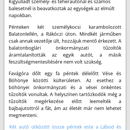
Kigyulladt személy- és teherautónál és számos
balesetnél is beavatkoztak az egységek az elmúlt
napokban.
Pénteken két személykocsi karambolozott
Balatonlellén, a Rákóczi úton. Mindkét járműben
csak annak vezetője ült, hozzájuk mentő érkezett. A
balatonboglári önkormányzati tűzoltók
áramtalanították az egyik autót, a másik
feszültségmentesítésére nem volt szükség.
Favágóra dőlt egy fa péntek délelőtt Vése és
Böhönye közötti külterületen. Az esethez a
böhönyei önkormányzati és a vései önkéntes
tűzoltók vonultak. A helyszínen tartózkodók még a
tűzoltók megérkezése előtt leemelték a
bajbajutottról a fát, ám az életét már nem lehetet
megmenteni.
Két autó ütközött össze péntek este a Lábod és