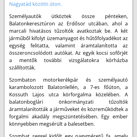
Nagyatád közötti úton.
Személyautók ütköztek össze pénteken,
Balatonkeresztúron az Erdősor utcában, ahol a
marcali hivatásos tűzoltók avatkoztak be. A két
járműből kifolyt üzemanyagot és hűtőfolyadékot az
egység felitatta, valamint áramtalanította az
összeroncsolódott autókat. Az egyik kocsi sofőrjét
a mentők további vizsgálatokra kórházba
szállították.
Szombaton motorkerékpár és személyautó
karambolozott Balatonlellén, a 7-es főúton, a
Kossuth Lajos utca körforgalma közelében. A
balatonboglári önkormányzati tűzoltók
áramtalanították a járműveket és közreműködtek a
forgalmi akadály megszüntetésében. Egy ember
könnyebben megsérült a balesetben.
Szombat reggel kidőlt egy nagyméretű fa, amely