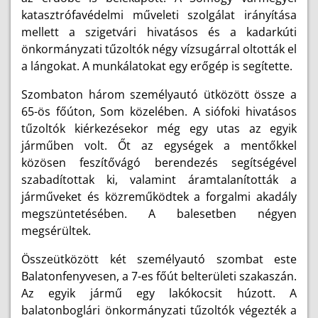
katasztrófavédelmi műveleti szolgálat irányítása
mellett a szigetvári hivatásos és a kadarkúti
önkormányzati tűzoltók négy vízsugárral oltották el
a lángokat. A munkálatokat egy erőgép is segítette.
Szombaton három személyautó ütközött össze a
65-ös főúton, Som közelében. A siófoki hivatásos
tűzoltók kiérkezésekor még egy utas az egyik
járműben volt. Őt az egységek a mentőkkel
közösen feszítővágó berendezés segítségével
szabadítottak ki, valamint áramtalanították a
járműveket és közreműködtek a forgalmi akadály
megszüntetésében. A balesetben négyen
megsérültek.
Összeütközött két személyautó szombat este
Balatonfenyvesen, a 7-es főút belterületi szakaszán.
Az egyik jármű egy lakókocsit húzott. A
balatonboglári önkormányzati tűzoltók végezték a