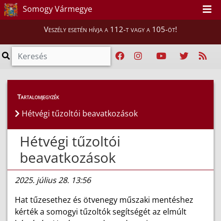
Somogy Vármegye
Veszély esetén hívja a 112-t vagy a 105-öt!
Híreink
>
Hírek
Tartalomjegyzék
Hétvégi tűzoltói beavatkozások
Hétvégi tűzoltói
beavatkozások
2025. július 28. 13:56
Hat tűzesethez és ötvenegy műszaki mentéshez
kérték a somogyi tűzoltók segítségét az elmúlt