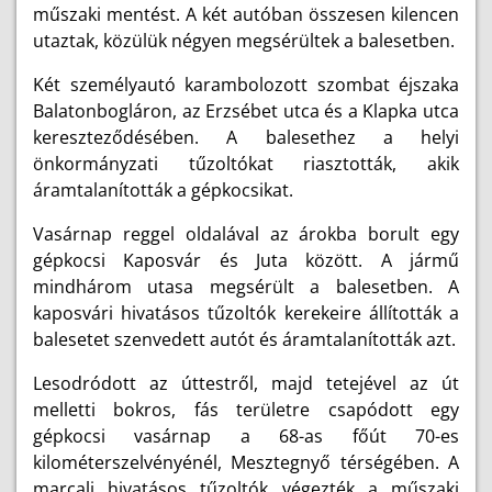
műszaki mentést. A két autóban összesen kilencen
utaztak, közülük négyen megsérültek a balesetben.
Két személyautó karambolozott szombat éjszaka
Balatonbogláron, az Erzsébet utca és a Klapka utca
kereszteződésében. A balesethez a helyi
önkormányzati tűzoltókat riasztották, akik
áramtalanították a gépkocsikat.
Vasárnap reggel oldalával az árokba borult egy
gépkocsi Kaposvár és Juta között. A jármű
mindhárom utasa megsérült a balesetben. A
kaposvári hivatásos tűzoltók kerekeire állították a
balesetet szenvedett autót és áramtalanították azt.
Lesodródott az úttestről, majd tetejével az út
melletti bokros, fás területre csapódott egy
gépkocsi vasárnap a 68-as főút 70-es
kilométerszelvényénél, Mesztegnyő térségében. A
marcali hivatásos tűzoltók végezték a műszaki