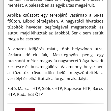
mentést. A balesetben az egyik utas megsérült.
Árokba csúszott egy terepjáró vasárnap a 68-as
főúton, Lábod térségében. A nagyatádi hivatásos
tűzoltók heveder segítségével megtartották az
autót, majd kihúzták az árokból. Senki sem sérült
meg a balesetben.
A viharos időjárás miatt, több helyszínen útra,
járdára dőltek fák, Mesztegnyőn pedig egy
huszonöt méter magas fa nagyméretű ága hasadt
kerítésre és buszmegállóra. Valamennyi helyszínen
a tűzoltók rövid időn belül megszüntették a
veszélyt és elhárították a forgalmi akadályt.
Fotó: Marcali HTP, Siófok HTP, Kaposvár HTP, Barcs
HTP, Kadarkút ÖTP