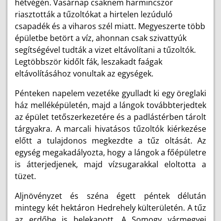
hétvégén. Vasárnap csaknem harmincszor
riasztották a tűzoltókat a hirtelen lezúduló
csapadék és a viharos szél miatt. Megyeszerte több
épületbe betört a víz, ahonnan csak szivattyúk
segítségével tudták a vizet eltávolítani a tűzoltók.
Legtöbbször kidőlt fák, leszakadt faágak
eltávolításához vonultak az egységek.
Pénteken napelem vezetéke gyulladt ki egy öreglaki
ház melléképületén, majd a lángok továbbterjedtek
az épület tetőszerkezetére és a padlástérben tárolt
tárgyakra. A marcali hivatásos tűzoltók kiérkezése
előtt a tulajdonos megkezdte a tűz oltását. Az
egység megakadályozta, hogy a lángok a főépületre
is átterjedjenek, majd vízsugarakkal eloltotta a
tüzet.
Aljnövényzet és széna égett péntek délután
mintegy két hektáron Hedrehely külterületén. A tűz
az erdőbe is belekapott. A Somogy vármegyei