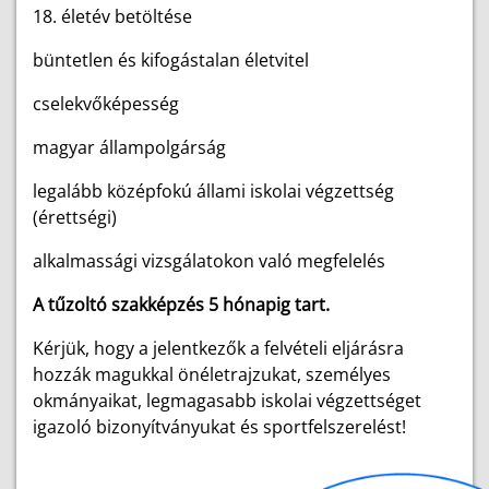
18. életév betöltése
büntetlen és kifogástalan életvitel
cselekvőképesség
magyar állampolgárság
legalább középfokú állami iskolai végzettség
(érettségi)
alkalmassági vizsgálatokon való megfelelés
A tűzoltó szakképzés 5 hónapig tart.
Kérjük, hogy a jelentkezők a felvételi eljárásra
hozzák magukkal önéletrajzukat, személyes
okmányaikat, legmagasabb iskolai végzettséget
igazoló bizonyítványukat és sportfelszerelést!