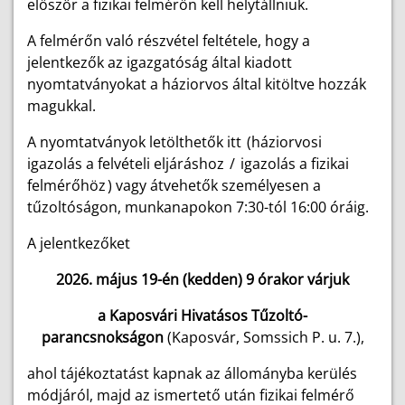
először a fizikai felmérőn kell helytállniuk.
A felmérőn való részvétel feltétele, hogy a
jelentkezők az igazgatóság által kiadott
nyomtatványokat a háziorvos által kitöltve hozzák
magukkal.
A nyomtatványok letölthetők itt
(háziorvosi
igazolás a felvételi eljáráshoz
/
igazolás a fizikai
felmérőhöz
) vagy átvehetők személyesen a
tűzoltóságon, munkanapokon 7:30-tól 16:00 óráig.
A jelentkezőket
2026. május 19-én (kedden) 9 órakor várjuk
a Kaposvári Hivatásos Tűzoltó-
parancsnokságon
(Kaposvár, Somssich P. u. 7.),
ahol tájékoztatást kapnak az állományba kerülés
módjáról, majd az ismertető után fizikai felmérő