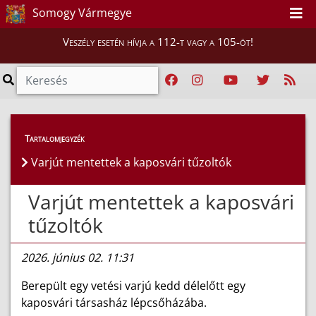
Somogy Vármegye
Veszély esetén hívja a 112-t vagy a 105-öt!
Híreink
>
Hírek
Tartalomjegyzék
Varjút mentettek a kaposvári tűzoltók
Varjút mentettek a kaposvári
tűzoltók
2026. június 02. 11:31
Berepült egy vetési varjú kedd délelőtt egy
kaposvári társasház lépcsőházába.