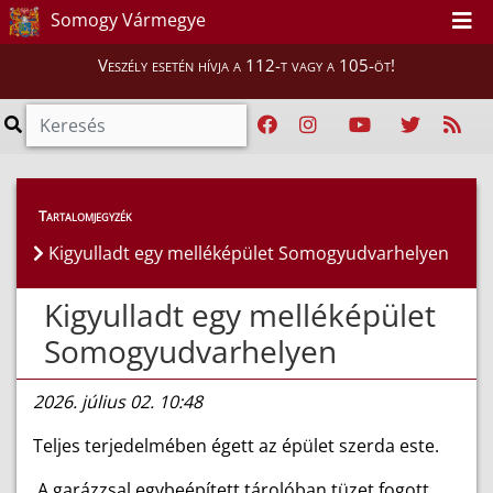
Somogy Vármegye
Veszély esetén hívja a 112-t vagy a 105-öt!
Híreink
>
Hírek
Tartalomjegyzék
Kigyulladt egy melléképület Somogyudvarhelyen
Kigyulladt egy melléképület
Somogyudvarhelyen
2026. július 02. 10:48
Teljes terjedelmében égett az épület szerda este.
A garázzsal egybeépített tárolóban tüzet fogott