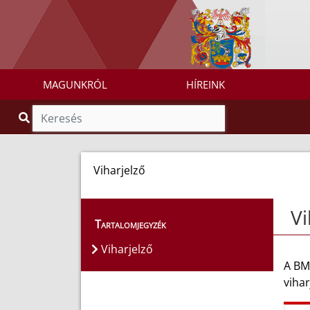
MAGUNKRÓL
HÍREINK
Viharjelző
Vi
Tartalomjegyzék
Viharjelző
A BM
vihar