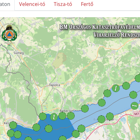
laton
Velencei-tó
Tisza-tó
Fertő
kép betöltése...