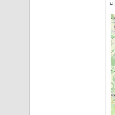
Ba
Tér