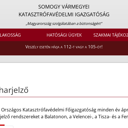
SOMOGY VÁRMEGYEI
KATASZTRÓFAVÉDELMI IGAZGATÓSÁG
„Magyarország szolgálatában a biztonságért”
LAKOSSÁG
HATÓSÁGI ÜGYEK
SZAKMAI TÁJÉKO
Veszély esetén hívja a 112-t vagy a 105-öt!
harjelző
 Országos Katasztrófavédelmi Főigazgatóság minden év áprili
jelző rendszereket a Balatonon, a Velencei-, a Tisza- és a Fe