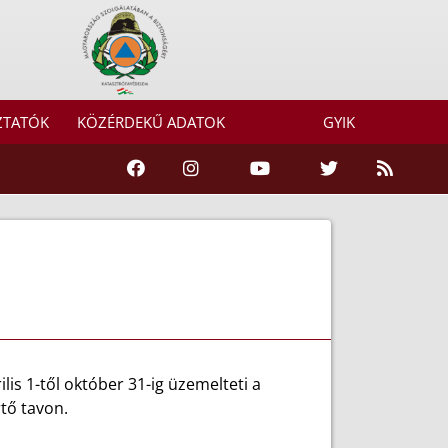
ZTATÓK
KÖZÉRDEKŰ ADATOK
GYIK
s 1-től október 31-ig üzemelteti a
rtő tavon.