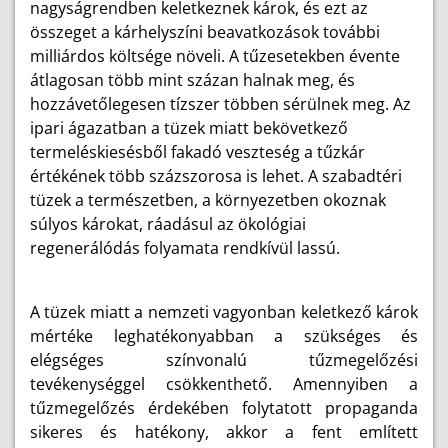
nagyságrendben keletkeznek károk, és ezt az
összeget a kárhelyszíni beavatkozások további
milliárdos költsége növeli. A tűzesetekben évente
átlagosan több mint százan halnak meg, és
hozzávetőlegesen tízszer többen sérülnek meg. Az
ipari ágazatban a tüzek miatt bekövetkező
termeléskiesésből fakadó veszteség a tűzkár
értékének több százszorosa is lehet. A szabadtéri
tüzek a természetben, a környezetben okoznak
súlyos károkat, ráadásul az ökológiai
regenerálódás folyamata rendkívül lassú.
A tüzek miatt a nemzeti vagyonban keletkező károk
mértéke leghatékonyabban a szükséges és
elégséges színvonalú tűzmegelőzési
tevékenységgel csökkenthető. Amennyiben a
tűzmegelőzés érdekében folytatott propaganda
sikeres és hatékony, akkor a fent említett