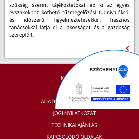
szükség szerint tájékoztatókat ad ki az egyes
évszakokhoz köthető tűzmegelőzési tudnivalókról
és időszerű figyelmeztetésekkel, hasznos
tanácsokkal látja el a lakosságot és a gazdaság
szereplőit.
KAPCSOLAT
IMPRESSZUM
ADATKEZELÉSI TÁJÉKOZTATÓ
JOGI NYILATKOZAT
TECHNIKAI AJÁNLÁS
KAPCSOLÓDÓ OLDALAK