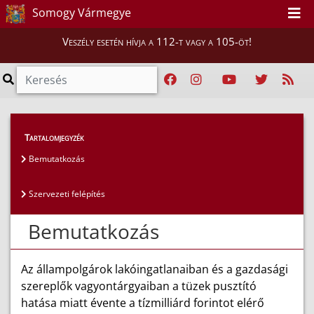
Somogy Vármegye
Veszély esetén hívja a 112-t vagy a 105-öt!
Magunkról
>
Tartalomjegyzék
Somogy Megyei Tűzmegelőzési Bizottság
>
Bemutatkozás
Bemutatkozás
Szervezeti felépítés
Bemutatkozás
Az állampolgárok lakóingatlanaiban és a gazdasági
szereplők vagyontárgyaiban a tüzek pusztító
hatása miatt évente a tízmilliárd forintot elérő