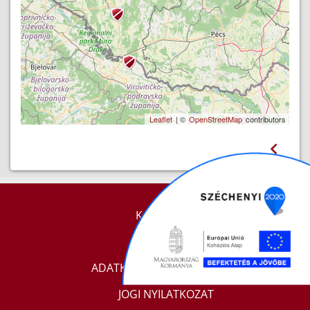
Leaflet
| ©
OpenStreetMap
contributors
KAPCSOLAT
IMPRESSZUM
ADATKEZELÉSI TÁJÉKOZTATÓ
JOGI NYILATKOZAT