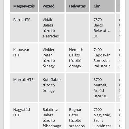
Megnevezés
Vezető
Helyettes
Cím
Telef
Barcs HTP
Vidák
7570
(+36-
Balázs
Barcs,
82)
tűzoltó
Béke utca
463-
alezredes
81.
128
Kaposvár
Vinkler
Németh
7400
(+36-
HTP
Péter
Balázs
Kaposvár,
82)
tűzoltó
tűzoltó
Somssich
410-
őrnagy
őrnagy
Pál utca 7.
333
Marcali HTP
Kuti Gábor
8700
(+36-
tűzoltó
Marcali,
85)
őrnagy
Árpád
515-
utca 10.
280
Nagyatád
Balatincz
Bognár
7500
(+36-
HTP
Balázs
Péter
Nagyatád,
82)
tűzoltó
tűzoltó
Szent
453-
főhadnagy
százados
Flórián tér
000