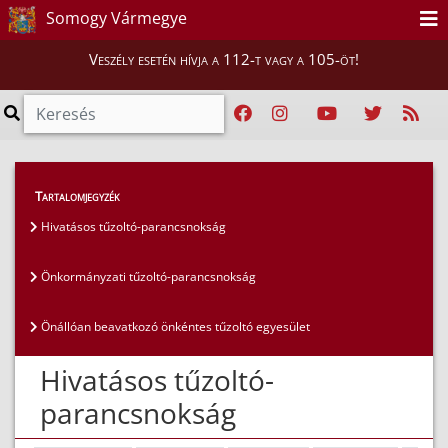
Somogy Vármegye
Veszély esetén hívja a 112-t vagy a 105-öt!
Magunkról
>
Tűzoltóságok
>
Tartalomjegyzék
Hivatásos tűzoltó-parancsnokság
Hivatásos tűzoltó-parancsnokság
Önkormányzati tűzoltó-parancsnokság
Önállóan beavatkozó önkéntes tűzoltó egyesület
Hivatásos tűzoltó-
parancsnokság