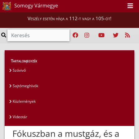
Somogy Vármegye
Veszély esetén hívja a 112-t vagy a 105-öt!
Magunkról
>
Sajtószoba
>
Közlemények
Tartalomjegyzék
Szóvivő
Sajtómeghívók
Közlemények
Videotár
Fókuszban a mustgáz, és a