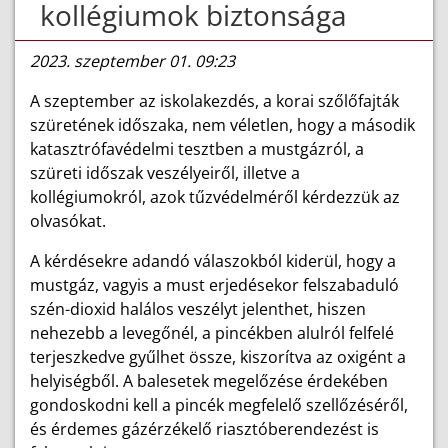
kollégiumok biztonsága
2023. szeptember 01. 09:23
A szeptember az iskolakezdés, a korai szőlőfajták
szüretének időszaka, nem véletlen, hogy a második
katasztrófavédelmi tesztben a mustgázról, a
szüreti időszak veszélyeiről, illetve a
kollégiumokról, azok tűzvédelméről kérdezzük az
olvasókat.
A kérdésekre adandó válaszokból kiderül, hogy a
mustgáz, vagyis a must erjedésekor felszabaduló
szén-dioxid halálos veszélyt jelenthet, hiszen
nehezebb a levegőnél, a pincékben alulról felfelé
terjeszkedve gyűlhet össze, kiszorítva az oxigént a
helyiségből. A balesetek megelőzése érdekében
gondoskodni kell a pincék megfelelő szellőzéséről,
és érdemes gázérzékelő riasztóberendezést is