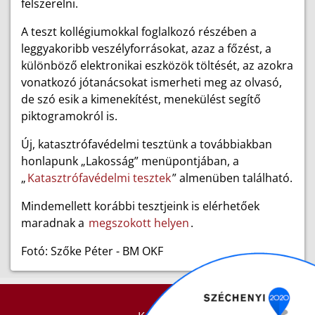
felszerelni.
A teszt kollégiumokkal foglalkozó részében a
leggyakoribb veszélyforrásokat, azaz a főzést, a
különböző elektronikai eszközök töltését, az azokra
vonatkozó jótanácsokat ismerheti meg az olvasó,
de szó esik a kimenekítést, menekülést segítő
piktogramokról is.
Új, katasztrófavédelmi tesztünk a továbbiakban
honlapunk „Lakosság” menüpontjában, a
„
Katasztrófavédelmi tesztek
” almenüben található.
Mindemellett korábbi tesztjeink is elérhetőek
maradnak a
megszokott helyen
.
Fotó: Szőke Péter - BM OKF