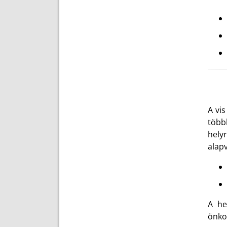
A vi
több
hely
alap
A he
önko