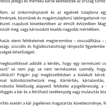
böző jellegű és mértékű károk keletkeztek az ország szinte
llam, az önkormányzatok és az egyének tulajdona egya
sítmények, közművek és magántulajdonú lakóingatlanok ro
észeti csapások következtében az elmúlt évtizedben Mag
isült meg, vagy károsodott kisebb-nagyobb mértékben.
khatás elemi feltételeinek megteremtése – visszaállítása – 
sági, szociális és foglalkoztatottsági tényezőit figyelemb
sségek lehetőségeit.
 megközelítéssel adódik a kérdés, hogy egy természeti cs
kozó" se nem jogi, se nem természetes személy, hogya
bilitáció? Polgári jogi megközelítésben a kialakult káro
lmat különböztethetünk meg. Kártérítés, kártalanítás
endezési felelősség alapvető feltételei a:jogellenesség, a
efüggés a kár és a felróható tevékenység vagy mulasztás kö
rítés esetén a kár jogellenes magatartás következménye, fe