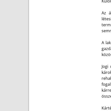
Külön
Az á
léte
term
semm
A la
gazda
közö
Jogi
káro
reha
foga
kárr
össz
Kárté