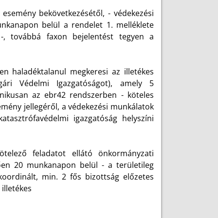
 esemény bekövetkezésétől, - védekezési
nkanapon belül a rendelet 1. melléklete
 -, továbbá faxon bejelentést tegyen a
en haladéktalanul megkeresi az illetékes
lgári Védelmi Igazgatóságot), amely 5
onikusan az ebr42 rendszerben - köteles
semény jellegéről, a védekezési munkálatok
atasztrófavédelmi igazgatóság helyszíni
telező feladatot ellátó önkormányzati
tően 20 munkanapon belül - a területileg
 koordinált, min. 2 fős bizottság előzetes
 illetékes