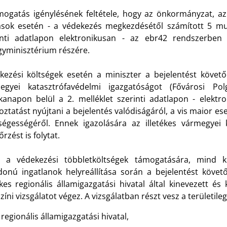
mogatás igénylésének feltétele, hogy az önkormányzat, az
ások esetén - a védekezés megkezdésétől számított 5 mu
inti adatlapon elektronikusan - az ebr42 rendszerben
gyminisztérium részére.
kezési költségek esetén a miniszter a bejelentést követő
egyei katasztrófavédelmi igazgatóságot (Fővárosi Po
anapon belül a 2. melléklet szerinti adatlapon - elektr
oztatást nyújtani a bejelentés valódiságáról, a vis maior e
ségességéről. Ennek igazolására az illetékes vármegyei k
őrzést is folytat.
 a védekezési többletköltségek támogatására, mind kö
jdonú ingatlanok helyreállítása során a bejelentést köve
ékes regionális államigazgatási hivatal által kinevezett és
zíni vizsgálatot végez. A vizsgálatban részt vesz a területileg
regionális államigazgatási hivatal,