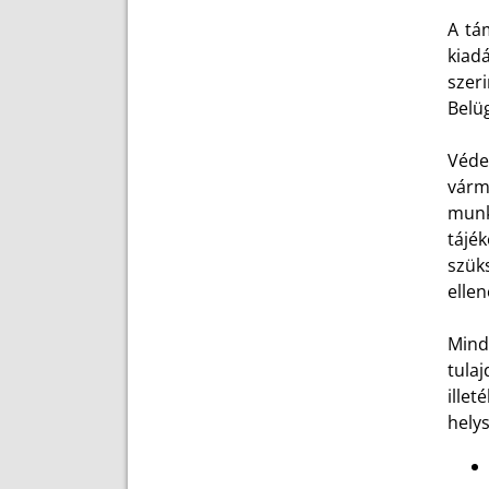
A tá
kiad
szer
Belü
Véde
várm
munk
tájék
szük
ellen
Mind
tula
illet
helys