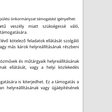
epülési önkormányzat támogatást igényelhet:
tű veszély miatt szükségessé váló,
s támogatására.
évő kötelező feladatok ellátását szolgáló
vagy más károk helyreállításának részbeni
 közművek és műtárgyaik helyreállításának
ak ellátását, vagy a helyi közlekedés
ogatására is kiterjedhet. Ez a támogatás a
an helyreállításának vagy újjáépítésének