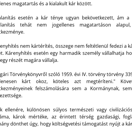
lenes magatartás és a kialakult kár között.
alanítás esetén a kár ténye ugyan bekövetkezett, ám a 
alanítás tehát nem jogellenes magatartáson alapul
tkezménye.
enyhítés nem kártérítés, összege nem feltétlenül fedezi a ká
ét. Kárenyhítés esetén egy harmadik személy vállalhatja ho
egy részét magára vállalja.
gári Törvénykönyvről szóló 1959. évi IV. törvény törvény 3
llenesen kárt okoz, köteles azt megtéríteni." Köv
tkezményeinek felszámolására sem a Kormánynak, sem 
lezettsége.
k ellenére, különösen súlyos természeti vagy civilizáció
záma, károk mértéke, az érintett térség gazdasági, fogla
ny dönthet úgy, hogy költségvetési támogatást nyújt a káro