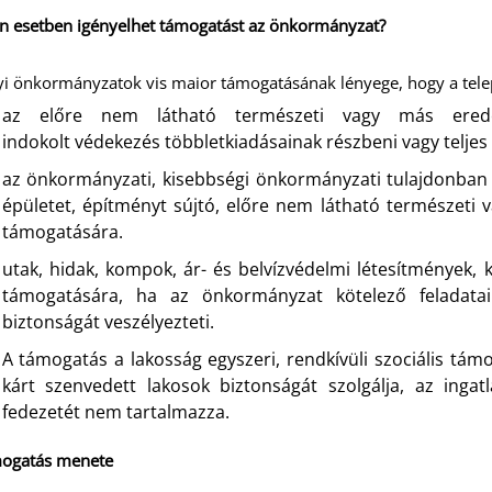
n esetben igényelhet támogatást az önkormányzat?
yi önkormányzatok vis maior támogatásának lényege, hogy a tel
az előre nem látható természeti vagy más erede
indokolt védekezés többletkiadásainak részbeni vagy telje
az önkormányzati, kisebbségi önkormányzati tulajdonban l
épületet, építményt sújtó, előre nem látható természeti 
támogatására.
utak, hidak, kompok, ár- és belvízvédelmi létesítmények,
támogatására, ha az önkormányzat kötelező feladatain
biztonságát veszélyezteti.
A támogatás a lakosság egyszeri, rendkívüli szociális tám
kárt szenvedett lakosok biztonságát szolgálja, az ingatl
fedezetét nem tartalmazza.
mogatás menete