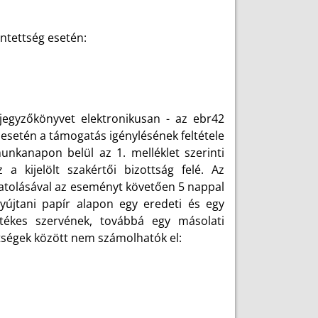
rintettség esetén:
i jegyzőkönyvet elektronikusan - az ebr42
s esetén a támogatás igénylésének feltétele
nkanapon belül az 1. melléklet szerinti
a kijelölt szakértői bizottság felé. Az
atolásával az eseményt követően 5 nappal
yújtani papír alapon egy eredeti és egy
etékes szervének, továbbá egy másolati
öltségek között nem számolhatók el: