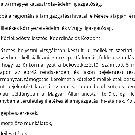
a vármegyei katasztrófavédelmi igazgatóság,
bá a regionális államigazgatási hivatal felkérése alapján, é
illetékes környezetvédelmi és vízügyi igazgatóság,
Közlekedésfejlesztési Koordinációs Központ.
lőzetes helyszíni vizsgálaton készült 3. melléklet szerint
zerben - kell kiállítani. Pince-, partfalomlás, földcsuszamlá
 hogy az önkormányzat a bekövetkezéstől számított 5 mu
lapon az ebr42 rendszerben, és faxon bejelentést tesz 
rmányzat, támogatási kérelmét a kötelező mellékletek becs
ént bejelentést követő 22 munkanapon belül köteles ben
lati példányban a Magyar Államkincstár területileg ill
nyban a területileg illetékes államigazgatási hivatalnak. K
gépbeszerzések,
megelőző munkálatok,
fejlesztések,