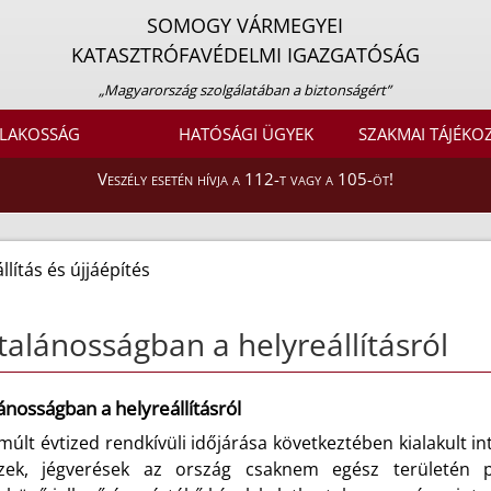
SOMOGY VÁRMEGYEI
KATASZTRÓFAVÉDELMI IGAZGATÓSÁG
„Magyarország szolgálatában a biztonságért”
LAKOSSÁG
HATÓSÁGI ÜGYEK
SZAKMAI TÁJÉKO
Veszély esetén hívja a 112-t vagy a 105-öt!
llítás és újjáépítés
talánosságban a helyreállításról
ánosságban a helyreállításról
múlt évtized rendkívüli időjárása következtében kialakult in
izek, jégverések az ország csaknem egész területén p