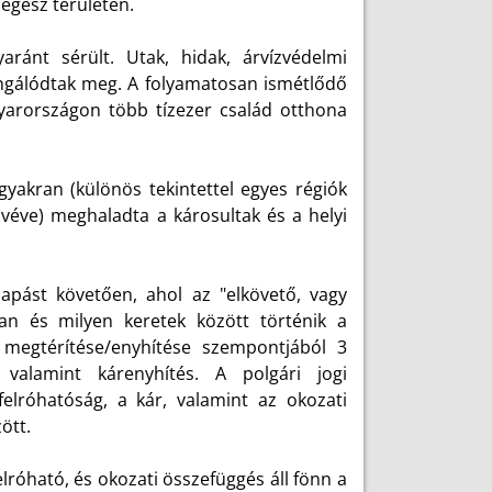
 egész területén.
ránt sérült. Utak, hidak, árvízvédelmi
ngálódtak meg. A folyamatosan ismétlődő
yarországon több tízezer család otthona
gyakran (különös tekintettel egyes régiók
e véve) meghaladta a károsultak és a helyi
apást követően, ahol az "elkövető, vagy
n és milyen keretek között történik a
k megtérítése/enyhítése szempontjából 3
, valamint kárenyhítés. A polgári jogi
 felróhatóság, a kár, valamint az okozati
zött.
lróható, és okozati összefüggés áll fönn a