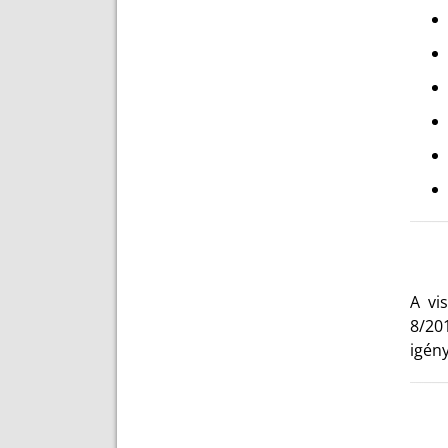
A vi
8/20
igény