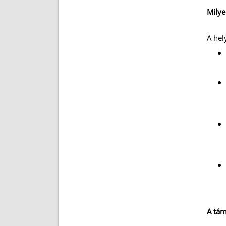
Milye
A hel
A tá