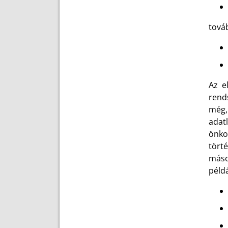
továb
Az e
rends
még,
adat
önko
tört
máso
példá