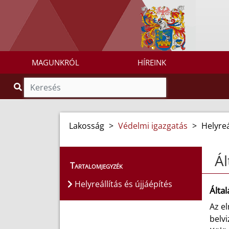
MAGUNKRÓL
HÍREINK
Lakosság
>
Védelmi igazgatás
>
Helyreá
Ál
Tartalomjegyzék
Helyreállítás és újjáépítés
Által
Az el
belv