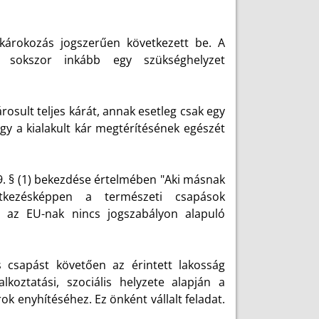
károkozás jogszerűen következett be. A
, sokszor inkább egy szükséghelyzet
rosult teljes kárát, annak esetleg csak egy
gy a kialakult kár megtérítésének egészét
39. § (1) bekezdése értelmében "Aki másnak
etkezésképpen a természeti csapások
az EU-nak nincs jogszabályon alapuló
s csapást követően az érintett lakosság
lkoztatási, szociális helyzete alapján a
k enyhítéséhez. Ez önként vállalt feladat.