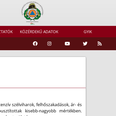
ZTATÓK
KÖZÉRDEKŰ ADATOK
GYIK
tenzív szélviharok, felhőszakadások, ár- és
usztítottak kisebb-nagyobb mértékben.