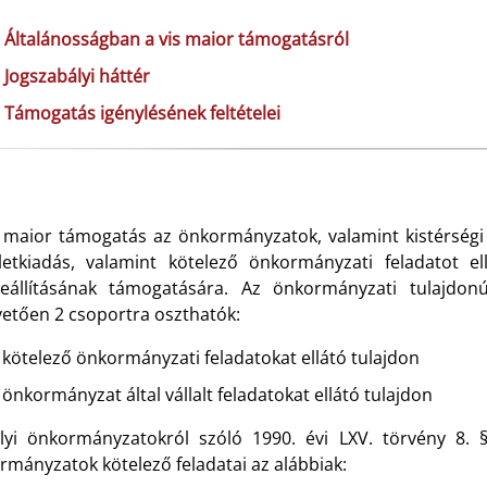
Általánosságban a vis maior támogatásról
Jogszabályi háttér
Támogatás igénylésének feltételei
s maior támogatás az önkormányzatok, valamint kistérségi 
letkiadás, valamint kötelező önkormányzati feladatot e
reállításának támogatására. Az önkormányzati tulajdon
vetően 2 csoportra oszthatók:
kötelező önkormányzati feladatokat ellátó tulajdon
önkormányzat által vállalt feladatokat ellátó tulajdon
lyi önkormányzatokról szóló 1990. évi LXV. törvény 8. 
rmányzatok kötelező feladatai az alábbiak: