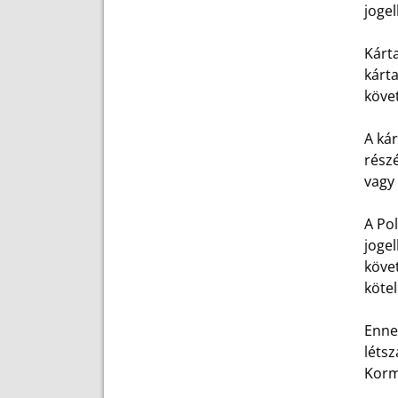
jogel
Kárt
kárt
köve
A kár
rész
vagy 
A Pol
joge
köve
köte
Enne
léts
Kormá