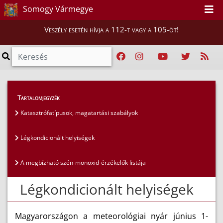
Somogy Vármegye
Veszély esetén hívja a 112-t vagy a 105-öt!
Lakosság
>
Lakosságvédelem
>
Tartalomjegyzék
Légkondicionált helyiségek
Katasztrófatípusok, magatartási szabályok
Légkondicionált helyiségek
A megbízható szén-monoxid-érzékelők listája
Légkondicionált helyiségek
Magyarországon a meteorológiai nyár június 1-