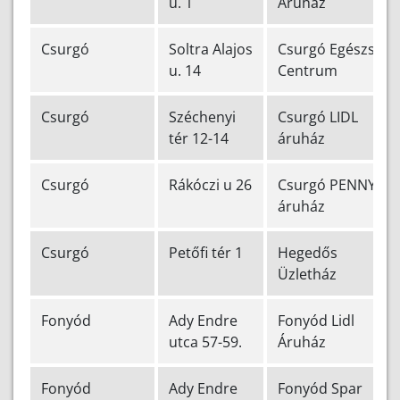
u. 1
Áruház
Csurgó
Soltra Alajos
Csurgó Egészség
u. 14
Centrum
Csurgó
Széchenyi
Csurgó LIDL
tér 12-14
áruház
Csurgó
Rákóczi u 26
Csurgó PENNY
áruház
Csurgó
Petőfi tér 1
Hegedős
Üzletház
Fonyód
Ady Endre
Fonyód Lidl
utca 57-59.
Áruház
Fonyód
Ady Endre
Fonyód Spar