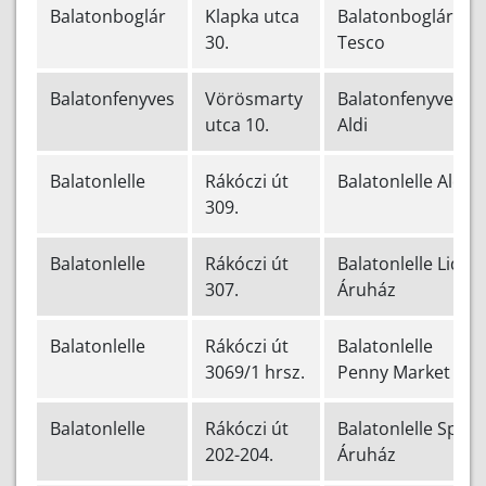
Balatonboglár
Klapka utca
Balatonboglár
30.
Tesco
Balatonfenyves
Vörösmarty
Balatonfenyves
utca 10.
Aldi
Balatonlelle
Rákóczi út
Balatonlelle Aldi
309.
Balatonlelle
Rákóczi út
Balatonlelle Lidl
307.
Áruház
Balatonlelle
Rákóczi út
Balatonlelle
3069/1 hrsz.
Penny Market
Balatonlelle
Rákóczi út
Balatonlelle Spar
202-204.
Áruház