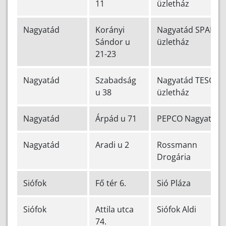
11
üzletház
Nagyatád
Korányi
Nagyatád SPAR
Sándor u
üzletház
21-23
Nagyatád
Szabadság
Nagyatád TESCO
u 38
üzletház
Nagyatád
Árpád u 71
PEPCO Nagyatád
Nagyatád
Aradi u 2
Rossmann
Drogária
Siófok
Fő tér 6.
Sió Pláza
Siófok
Attila utca
Siófok Aldi
74.