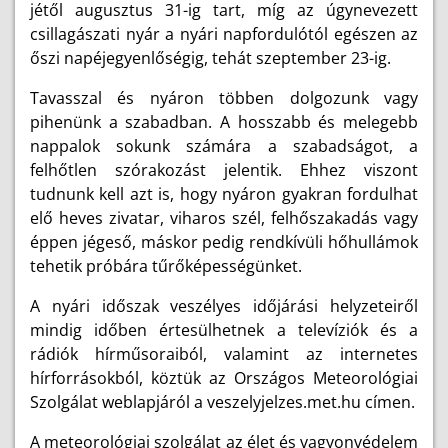
jétől augusztus 31-ig tart, míg az úgynevezett
csillagászati nyár a nyári napfordulótól egészen az
őszi napéjegyenlőségig, tehát szeptember 23-ig.
Tavasszal és nyáron többen dolgozunk vagy
pihenünk a szabadban. A hosszabb és melegebb
nappalok sokunk számára a szabadságot, a
felhőtlen szórakozást jelentik. Ehhez viszont
tudnunk kell azt is, hogy nyáron gyakran fordulhat
elő heves zivatar, viharos szél, felhőszakadás vagy
éppen jégeső, máskor pedig rendkívüli hőhullámok
tehetik próbára tűrőképességünket.
A nyári időszak veszélyes időjárási helyzeteiről
mindig időben értesülhetnek a televíziók és a
rádiók hírműsoraiból, valamint az internetes
hírforrásokból, köztük az Országos Meteorológiai
Szolgálat weblapjáról a veszelyjelzes.met.hu címen.
A meteorológiai szolgálat az élet és vagyonvédelem