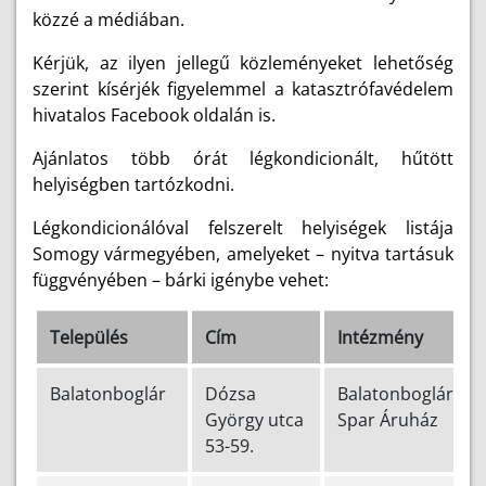
közzé a médiában.
Kérjük, az ilyen jellegű közleményeket lehetőség
szerint kísérjék figyelemmel a katasztrófavédelem
hivatalos Facebook oldalán is.
Ajánlatos több órát légkondicionált, hűtött
helyiségben tartózkodni.
Légkondicionálóval felszerelt helyiségek listája
Somogy vármegyében, amelyeket – nyitva tartásuk
függvényében – bárki igénybe vehet:
Település
Cím
Intézmény
Balatonboglár
Dózsa
Balatonboglár
György utca
Spar Áruház
53-59.