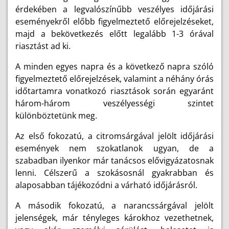
érdekében a legvalószínűbb veszélyes időjárási
eseményekről előbb figyelmeztető előrejelzéseket,
majd a bekövetkezés előtt legalább 1-3 órával
riasztást ad ki.
A minden egyes napra és a következő napra szóló
figyelmeztető előrejelzések, valamint a néhány órás
időtartamra vonatkozó riasztások során egyaránt
három-három veszélyességi szintet
különböztetünk meg.
Az első fokozatú, a citromsárgával jelölt időjárási
események nem szokatlanok ugyan, de a
szabadban ilyenkor már tanácsos elővigyázatosnak
lenni. Célszerű a szokásosnál gyakrabban és
alaposabban tájékozódni a várható időjárásról.
A második fokozatú, a narancssárgával jelölt
jelenségek, már tényleges károkhoz vezethetnek,