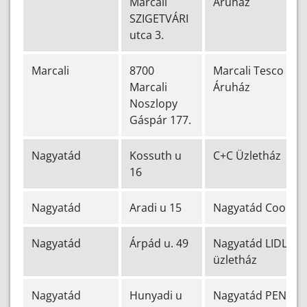
Marcali
Áruház
SZIGETVÁRI
utca 3.
Marcali
8700
Marcali Tesco
Marcali
Áruház
Noszlopy
Gáspár 177.
Nagyatád
Kossuth u
C+C Üzletház
16
Nagyatád
Aradi u 15
Nagyatád Coop
Nagyatád
Árpád u. 49
Nagyatád LIDL
üzletház
Nagyatád
Hunyadi u
Nagyatád PENNY