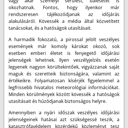
vagy akár személyi sérülést, balesetet is
okozhatnak. Fontos, hogy ilyenkor már
rendszeresen tájékozódjanak az időjárás
alakulásáról. Kövessék a média által közvetített
tanácsokat, és a hatóságok utasításait.
A harmadik fokozatú, a pirossal jelölt veszélyes
események már komoly károkat okozó, sok
esetben emberi életet is fenyegető időjárási
jelenségek lehetnek. Ilyen veszélyjelzés esetén
legyenek nagyon körültekintőek, vigyázzanak saját
maguk és szeretteik biztonságára, valamint az
értékeikre. Folyamatosan kísérjék figyelemmel a
legfrissebb hivatalos meteorológiai információkat.
Minden körülmények között kövessék a hatóságok
utasításait és húzódjanak biztonságos helyre.
Amennyiben a nyári időszak veszélyes időjárási
jelenségeinek hatásai azt szükségessé teszik, a
katasztrófavédelem közérdekű közleményt tesz