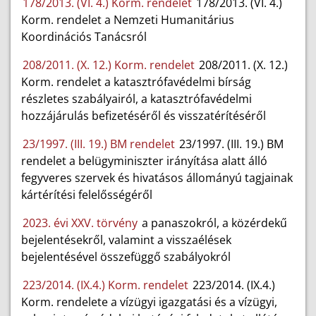
178/2013. (VI. 4.) Korm. rendelet
178/2013. (VI. 4.)
Korm. rendelet a Nemzeti Humanitárius
Koordinációs Tanácsról
208/2011. (X. 12.) Korm. rendelet
208/2011. (X. 12.)
Korm. rendelet a katasztrófavédelmi bírság
részletes szabályairól, a katasztrófavédelmi
hozzájárulás befizetéséről és visszatérítéséről
23/1997. (III. 19.) BM rendelet
23/1997. (III. 19.) BM
rendelet a belügyminiszter irányítása alatt álló
fegyveres szervek és hivatásos állományú tagjainak
kártérítési felelősségéről
2023. évi XXV. törvény
a panaszokról, a közérdekű
bejelentésekről, valamint a visszaélések
bejelentésével összefüggő szabályokról
223/2014. (IX.4.) Korm. rendelet
223/2014. (IX.4.)
Korm. rendelete a vízügyi igazgatási és a vízügyi,