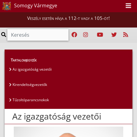
Somogy Vármegye
Veszély esetén hívja a 112-t vagy a 105-öt!
Magunkról
>
Az igazgatóság vezetői
>
Tartalomjegyzék
Az igazgatóság vezetői
Az igazgatóság vezetői
Kirendeltségvezetők
Tűzoltóparancsnokok
Az igazgatóság vezetői