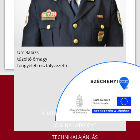
Urr Balázs
tűzoltó őrnagy
főügyeleti osztályvezető
KAPCSOLAT
IMPRESSZUM
ADATKEZELÉSI TÁJÉKOZTATÓ
JOGI NYILATKOZAT
TECHNIKAI AJÁNLÁS