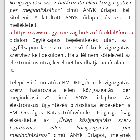
közigazgatási szerv határozata ellen közigazgatási
per megindításához”
című ÁNYK űrlapot kell
kitölteni. A kitöltött ÁNYK űrlapot és csatolt
mellékleteit
a
https://www.magyarorszag.hu/szuf_fooldal#fooldal
oldalon ügyfélkapus bejelentkezés után, az
ügyfélkapun keresztül az első fokú közigazgatási
szervhez kell beküldeni. Ha a fél nem kötelezett az
elektronikus útra, kérelmét beadhatja papír alapon
is.
Telepítési útmutató a BM OKF „Űrlap közigazgatási
szerv határozata ellen közigazgatási per
megindításához” című ÁNYK űrlaphoz. Az
elektronikus ügyintézés biztosítása érdekében a
BM Országos Katasztrófavédelmi Főigazgatóság
elkészítette az
„Űrlap közigazgatási szerv
határozata ellen közigazgatási per
megindításához”
című ÁNYK űrlapot, melynek