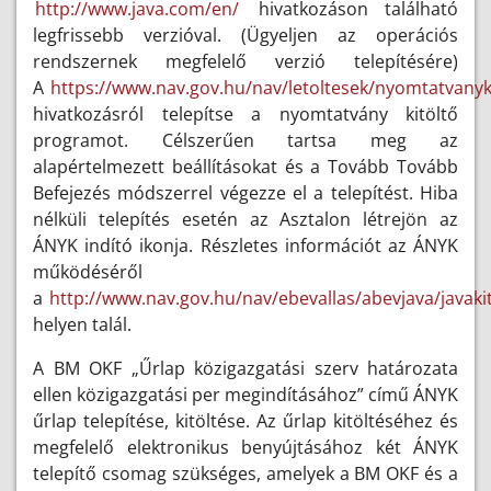
http://www.java.com/en/
hivatkozáson található
legfrissebb verzióval. (Ügyeljen az operációs
rendszernek megfelelő verzió telepítésére)
A
https://www.nav.gov.hu/nav/letoltesek/nyomtatvany
hivatkozásról telepítse a nyomtatvány kitöltő
programot. Célszerűen tartsa meg az
alapértelmezett beállításokat és a Tovább Tovább
Befejezés módszerrel végezze el a telepítést. Hiba
nélküli telepítés esetén az Asztalon létrejön az
ÁNYK indító ikonja. Részletes információt az ÁNYK
működéséről
a
http://www.nav.gov.hu/nav/ebevallas/abevjava/javaki
helyen talál.
A BM OKF „Űrlap közigazgatási szerv határozata
ellen közigazgatási per megindításához” című ÁNYK
űrlap telepítése, kitöltése. Az űrlap kitöltéséhez és
megfelelő elektronikus benyújtásához két ÁNYK
telepítő csomag szükséges, amelyek a BM OKF és a