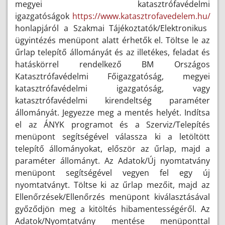
megyei katasztrófavédelmi
igazgatóságok
https://www.katasztrofavedelem.hu/
honlapjáról a Szakmai Tájékoztatók/Elektronikus
ügyintézés menüpont alatt érhetők el. Töltse le az
űrlap telepítő állományát és az illetékes, feladat és
hatáskörrel rendelkező BM Országos
Katasztrófavédelmi Főigazgatóság, megyei
katasztrófavédelmi igazgatóság, vagy
katasztrófavédelmi kirendeltség paraméter
állományát. Jegyezze meg a mentés helyét. Indítsa
el az ÁNYK programot és a Szerviz/Telepítés
menüpont segítségével válassza ki a letöltött
telepítő állományokat, először az űrlap, majd a
paraméter állományt. Az Adatok/Új nyomtatvány
menüpont segítségével vegyen fel egy új
nyomtatványt. Töltse ki az űrlap mezőit, majd az
Ellenőrzések/Ellenőrzés menüpont kiválasztásával
győződjön meg a kitöltés hibamentességéről. Az
Adatok/Nyomtatvány mentése menüponttal