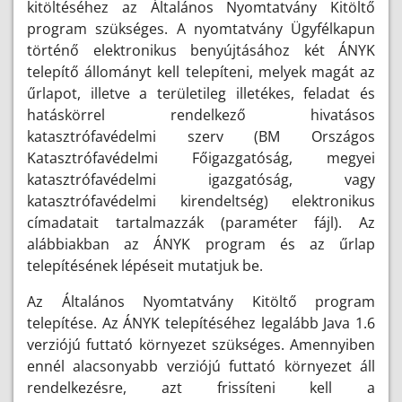
kitöltéséhez az Általános Nyomtatvány Kitöltő
program szükséges. A nyomtatvány Ügyfélkapun
történő elektronikus benyújtásához két ÁNYK
telepítő állományt kell telepíteni, melyek magát az
űrlapot, illetve a területileg illetékes, feladat és
hatáskörrel rendelkező hivatásos
katasztrófavédelmi szerv (BM Országos
Katasztrófavédelmi Főigazgatóság, megyei
katasztrófavédelmi igazgatóság, vagy
katasztrófavédelmi kirendeltség) elektronikus
címadatait tartalmazzák (paraméter fájl). Az
alábbiakban az ÁNYK program és az űrlap
telepítésének lépéseit mutatjuk be.
Az Általános Nyomtatvány Kitöltő program
telepítése. Az ÁNYK telepítéséhez legalább Java 1.6
verziójú futtató környezet szükséges. Amennyiben
ennél alacsonyabb verziójú futtató környezet áll
rendelkezésre, azt frissíteni kell a