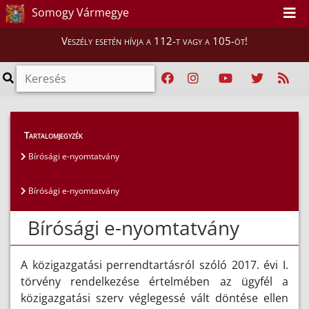
Somogy Vármegye
Veszély esetén hívja a 112-t vagy a 105-öt!
Szakmai tájékoztatók
>
Elektronikus ügyintézés
Tartalomjegyzék
>
Bírósági e-nyomtatvány
Bírósági e-nyomtatvány
Bírósági e-nyomtatvány
Bírósági e-nyomtatvány
A közigazgatási perrendtartásról szóló 2017. évi I.
törvény rendelkezése értelmében az ügyfél a
közigazgatási szerv véglegessé vált döntése ellen