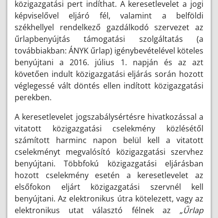
közigazgatási pert indíthat. A keresetlevelet a jogi
képviselővel eljáró fél, valamint a belföldi
székhellyel rendelkező gazdálkodó szervezet az
űrlapbenyújtás támogatási szolgáltatás (a
továbbiakban: ÁNYK űrlap) igénybevételével köteles
benyújtani a 2016. július 1. napján és az azt
követően indult közigazgatási eljárás során hozott
véglegessé vált döntés ellen indított közigazgatási
perekben.
A keresetlevelet jogszabálysértésre hivatkozással a
vitatott közigazgatási cselekmény közlésétől
számított harminc napon belül kell a vitatott
cselekményt megvalósító közigazgatási szervhez
benyújtani. Többfokú közigazgatási eljárásban
hozott cselekmény esetén a keresetlevelet az
elsőfokon eljárt közigazgatási szervnél kell
benyújtani. Az elektronikus útra kötelezett, vagy az
elektronikus utat választó félnek az
„Űrlap