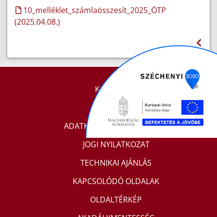
10_melléklet_számlaösszesít_2025_ÖTP
(2025.04.08.)
KAPCSOLAT
IMPRESSZUM
ADATKEZELÉSI TÁJÉKOZTATÓ
JOGI NYILATKOZAT
TECHNIKAI AJÁNLÁS
KAPCSOLÓDÓ OLDALAK
OLDALTÉRKÉP