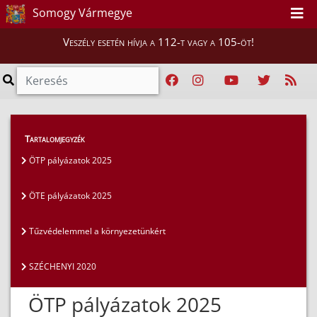
Somogy Vármegye
Veszély esetén hívja a 112-t vagy a 105-öt!
Szakmai tájékoztatók
>
Pályázatok
>
Tartalomjegyzék
ÖTP pályázatok 2025
ÖTP pályázatok 2025
ÖTE pályázatok 2025
Tűzvédelemmel a környezetünkért
SZÉCHENYI 2020
ÖTP pályázatok 2025