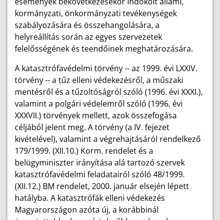
események bekövetkezésekor indokolt állami,
kormányzati, önkormányzati tevékenységek
szabályozására és összehangolására, a
helyreállítás során az egyes szervezetek
felelősségének és teendőinek meghatározására.
A katasztrófavédelmi törvény -- az 1999. évi LXXIV.
törvény -- a tűz elleni védekezésről, a műszaki
mentésről és a tűzoltóságról szóló (1996. évi XXXI.),
valamint a polgári védelemről szóló (1996. évi
XXXVII.) törvények mellett, azok összefogása
céljából jelent meg. A törvény (a IV. fejezet
kivételével), valamint a végrehajtásáról rendelkező
179/1999. (XII.10.) Korm. rendelet és a
belügyminiszter irányítása alá tartozó szervek
katasztrófavédelmi feladatairól szóló 48/1999.
(XII.12.) BM rendelet, 2000. január elsején lépett
hatályba. A katasztrófák elleni védekezés
Magyarországon azóta új, a korábbinál