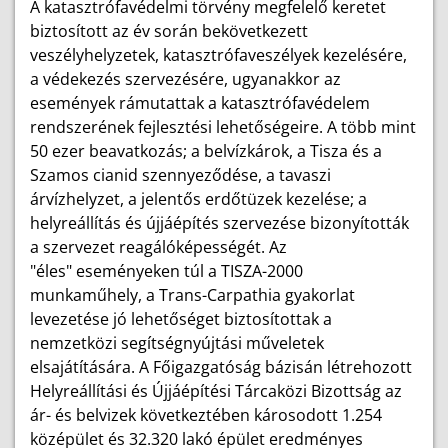
A katasztrófavédelmi törvény megfelelő keretet
biztosított az év során bekövetkezett
veszélyhelyzetek, katasztrófaveszélyek kezelésére,
a védekezés szervezésére, ugyanakkor az
események rámutattak a katasztrófavédelem
rendszerének fejlesztési lehetőségeire. A több mint
50 ezer beavatkozás; a belvízkárok, a Tisza és a
Szamos cianid szennyeződése, a tavaszi
árvízhelyzet, a jelentős erdőtüzek kezelése; a
helyreállítás és újjáépítés szervezése bizonyították
a szervezet reagálóképességét. Az
"éles" eseményeken túl a TISZA-2000
munkaműhely, a Trans-Carpathia gyakorlat
levezetése jó lehetőséget biztosítottak a
nemzetközi segítségnyújtási műveletek
elsajátítására. A Főigazgatóság bázisán létrehozott
Helyreállítási és Újjáépítési Tárcaközi Bizottság az
ár- és belvizek következtében károsodott 1.254
középület és 32.320 lakó épület eredményes