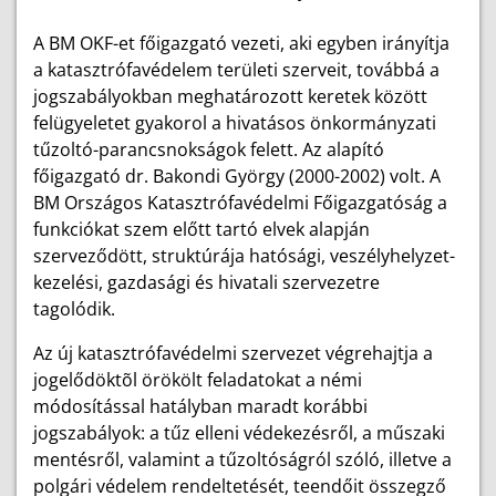
A BM OKF-et főigazgató vezeti, aki egyben irányítja
a katasztrófavédelem területi szerveit, továbbá a
jogszabályokban meghatározott keretek között
felügyeletet gyakorol a hivatásos önkormányzati
tűzoltó-parancsnokságok felett. Az alapító
főigazgató dr. Bakondi György (2000-2002) volt. A
BM Országos Katasztrófavédelmi Főigazgatóság a
funkciókat szem előtt tartó elvek alapján
szerveződött, struktúrája hatósági, veszélyhelyzet-
kezelési, gazdasági és hivatali szervezetre
tagolódik.
Az új katasztrófavédelmi szervezet végrehajtja a
jogelődöktõl örökölt feladatokat a némi
módosítással hatályban maradt korábbi
jogszabályok: a tűz elleni védekezésről, a műszaki
mentésről, valamint a tűzoltóságról szóló, illetve a
polgári védelem rendeltetését, teendőit összegző