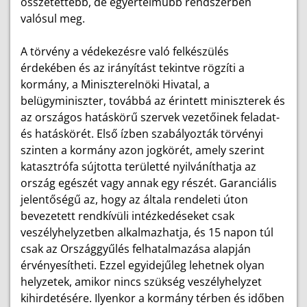
összetettebb, de egyértelműbb rendszerben
valósul meg.
A törvény a védekezésre való felkészülés
érdekében és az irányítást tekintve rögzíti a
kormány, a Miniszterelnöki Hivatal, a
belügyminiszter, továbbá az érintett miniszterek és
az országos hatáskörű szervek vezetőinek feladat-
és hatáskörét. Első ízben szabályozták törvényi
szinten a kormány azon jogkörét, amely szerint
katasztrófa sújtotta területté nyilváníthatja az
ország egészét vagy annak egy részét. Garanciális
jelentőségű az, hogy az általa rendeleti úton
bevezetett rendkívüli intézkedéseket csak
veszélyhelyzetben alkalmazhatja, és 15 napon túl
csak az Országgyűlés felhatalmazása alapján
érvényesítheti. Ezzel egyidejűleg lehetnek olyan
helyzetek, amikor nincs szükség veszélyhelyzet
kihirdetésére. Ilyenkor a kormány térben és időben