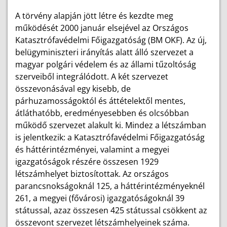
A törvény alapján jött létre és kezdte meg
működését 2000 január elsejével az Országos
Katasztrófavédelmi Főigazgatóság (BM OKF). Az új,
belügyminiszteri irányítás alatt álló szervezet a
magyar polgári védelem és az állami tűzoltóság
szerveiből integrálódott. A két szervezet
összevonásával egy kisebb, de
párhuzamosságoktól és áttételektől mentes,
átláthatóbb, eredményesebben és olcsóbban
működő szervezet alakult ki. Mindez a létszámban
is jelentkezik: a Katasztrófavédelmi Főigazgatóság
és háttérintézményei, valamint a megyei
igazgatóságok részére összesen 1929
létszámhelyet biztosítottak. Az országos
parancsnokságoknál 125, a háttérintézményeknél
261, a megyei (fővárosi) igazgatóságoknál 39
státussal, azaz összesen 425 státussal csökkent az
összevont szervezet létszámhelyeinek száma.