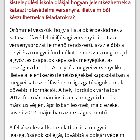
kistelepülési iskola diákjai hogyan jelentkezhetnek a
katasztrófavédelmi versenyre, illetve miből
készülhetnek a feladatokra?
Örömmel vesszük, hogy a fiatalok érdeklődnek a
katasztrófavédelmi ifjúsági verseny iránt. Ez a
versenysorozat felmenő rendszerű, azaz előbb a
helyi és a megyei fordulókat rendezzük meg, majd
a győztes csapatok képviselik megyéjüket az
országos döntőn. A helyi és megyei versenyekkel,
illetve a jelentkezési lehetőségekkel kapcsolatban a
megyei katasztrófavédelmi igazgatóságok adnak
bővebb információt. A helyi fordulók várhatóan
2012. február-márciusában, a megyei döntők
március végén, áprilisban lesznek, majd ezeket
követi 2012. májusban az országos döntő.
A felkészüléssel kapcsolatban is a megyei
igazgatóságok kollégái, továbbá a polgári védelmi