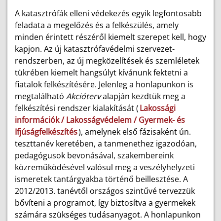
A katasztrófák elleni védekezés egyik legfontosabb
feladata a megelőzés és a felkészülés, amely
minden érintett részéről kiemelt szerepet kell, hogy
kapjon. Az új katasztrófavédelmi szervezet-
rendszerben, az új megközelítések és szemléletek
tükrében kiemelt hangsúlyt kívánunk fektetni a
fiatalok felkészítésére. Jelenleg a honlapunkon is
megtalálható
Akcióterv
alapján kezdtük meg a
felkészítési rendszer kialakítását (
Lakossági
információk / Lakosságvédelem / Gyermek- és
Ifjúságfelkészítés
), amelynek első fázisaként ún.
teszttanév keretében, a tanmenethez igazodóan,
pedagógusok bevonásával, szakembereink
közreműködésével valósul meg a veszélyhelyzeti
ismeretek tantárgyakba történő beillesztése. A
2012/2013. tanévtől országos szintűvé tervezzük
bővíteni a programot, így biztosítva a gyermekek
számára szükséges tudásanyagot. A honlapunkon