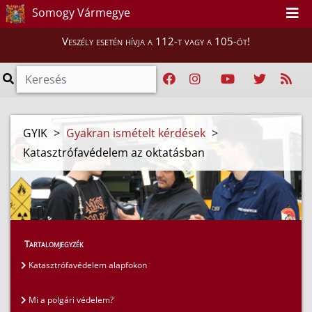
Somogy Vármegye
Veszély esetén hívja a 112-t vagy a 105-öt!
GYIK
>
Gyakran ismételt kérdések
>
Katasztrófavédelem az oktatásban
Tartalomjegyzék
Katasztrófavédelem alapfokon
Mi a polgári védelem?