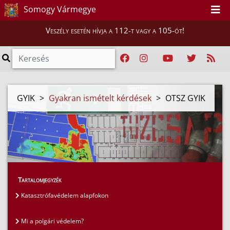
Somogy Vármegye
Veszély esetén hívja a 112-t vagy a 105-öt!
GYIK
>
Gyakran ismételt kérdések
>
OTSZ GYIK
Tartalomjegyzék
Katasztrófavédelem alapfokon
Mi a polgári védelem?