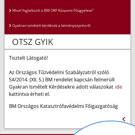
Mivel foglalkozik a BM OKF Központi Főügyelete?
Gyakran ismételt kérdések a kéményseprésről
OTSZ GYIK
Tisztelt Látogató!
Az Országos Tűzvédelmi Szabályzatról szóló
54/2014. (XII. 5.) BM rendelet kapcsán felmerült
Gyakran Ismételt Kérdésekre adott válaszokat
ide
kattintva érheti el.
BM Országos Katasztrófavédelmi Főigazgatóság