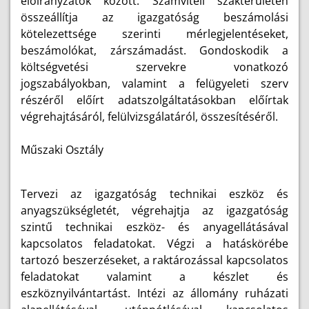
előirányzatok között. Számviteli szakterületen
összeállítja az igazgatóság beszámolási
kötelezettsége szerinti mérlegjelentéseket,
beszámolókat, zárszámadást. Gondoskodik a
költségvetési szervekre vonatkozó
jogszabályokban, valamint a felügyeleti szerv
részéről előírt adatszolgáltatásokban előírtak
végrehajtásáról, felülvizsgálatáról, összesítéséről.
Műszaki Osztály
Tervezi az igazgatóság technikai eszköz és
anyagszükségletét, végrehajtja az igazgatóság
szintű technikai eszköz- és anyagellátásával
kapcsolatos feladatokat. Végzi a hatáskörébe
tartozó beszerzéseket, a raktározással kapcsolatos
feladatokat valamint a készlet és
eszköznyilvántartást. Intézi az állomány ruházati