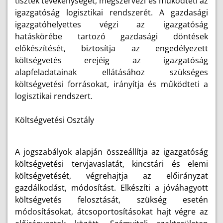
tisztek tevékenységét, megszervezi és működteti az
igazgatóság logisztikai rendszerét. A gazdasági
igazgatóhelyettes végzi az igazgatóság
hatáskörébe tartozó gazdasági döntések
előkészítését, biztosítja az engedélyezett
költségvetés erejéig az igazgatóság
alapfeladatainak ellátásához szükséges
költségvetési forrásokat, irányítja és működteti a
logisztikai rendszert.
Költségvetési Osztály
A jogszabályok alapján összeállítja az igazgatóság
költségvetési tervjavaslatát, kincstári és elemi
költségvetését, végrehajtja az előirányzat
gazdálkodást, módosítást. Elkészíti a jóváhagyott
költségvetés felosztását, szükség esetén
módosításokat, átcsoportosításokat hajt végre az