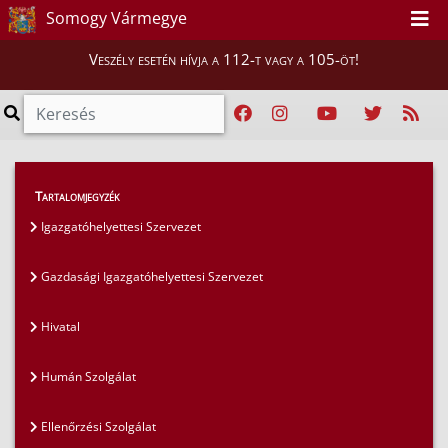
Somogy Vármegye
Veszély esetén hívja a 112-t vagy a 105-öt!
Magunkról
>
Szervezeti felépítés
>
Tartalomjegyzék
Gazdasági Igazgatóhelyettesi Szervezet
Igazgatóhelyettesi Szervezet
Gazdasági Igazgatóhelyettesi Szervezet
Hivatal
Humán Szolgálat
Ellenőrzési Szolgálat