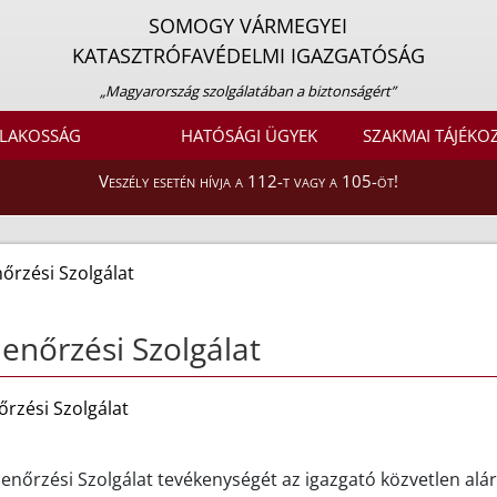
SOMOGY VÁRMEGYEI
KATASZTRÓFAVÉDELMI IGAZGATÓSÁG
„Magyarország szolgálatában a biztonságért”
LAKOSSÁG
HATÓSÁGI ÜGYEK
SZAKMAI TÁJÉKO
Veszély esetén hívja a 112-t vagy a 105-öt!
nőrzési Szolgálat
lenőrzési Szolgálat
őrzési Szolgálat
lenőrzési Szolgálat tevékenységét az igazgató közvetlen alá