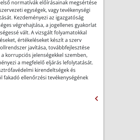
 belső normatívák előírásainak megsértése
szervezeti egységek, vagy tevékenységi
tatását. Kezdeményezi az igazgatóság
éges végrehajtása, a jogellenes gyakorlat
gessé vált. A vizsgált folyamatokkal
seket, értékeléseket készít a szerv
lrendszer javítása, továbbfejlesztése
p a korrupciós jelenségekkel szemben,
yezi a megfelelő eljárás lefolytatását.
sztrófavédelmi kirendeltségek és
ból fakadó ellenőrzési tevékenységének