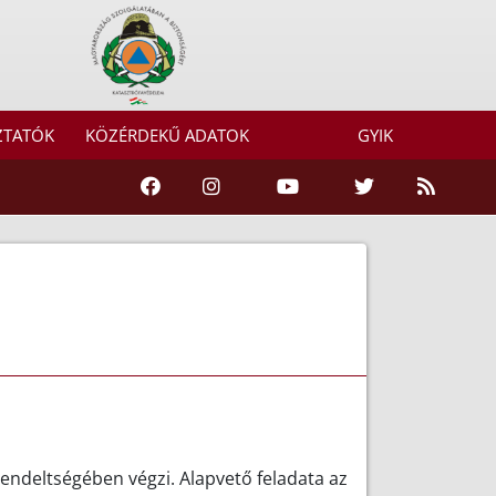
ZTATÓK
KÖZÉRDEKŰ ADATOK
GYIK
rendeltségében végzi. Alapvető feladata az