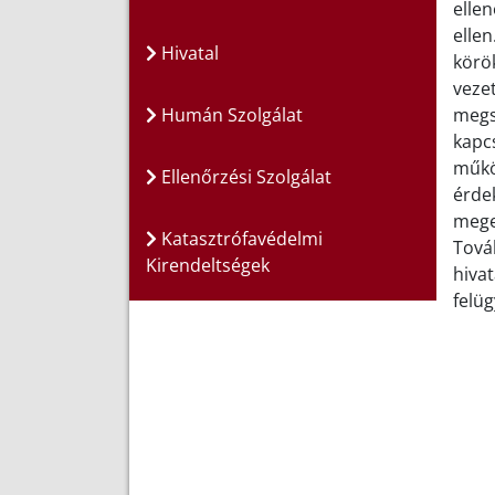
ellen
ellen
Hivatal
körök
vezet
Humán Szolgálat
megs
kapcs
műkö
Ellenőrzési Szolgálat
érdek
megel
Katasztrófavédelmi
Továb
Kirendeltségek
hivat
felüg