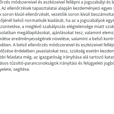
őrzés módszereivel és eszközeivel fellépni a jogszabályi és
. Az ellenőrzések tapasztalatai alapján kezdeményezi egyes 
 soron kívüli ellenőrzését, vezetőik soron kívüli beszámol
őjénél belső normatívák kiadását, ha az a jogszabályok egys
züntetése, a meglévő szabályozás elégtelensége miatt szüksé
olatban megállapításokat, ajánlásokat tesz, valamint elemzé
dése eredményességének növelése, valamint a belső kontrol
ében. A belső ellenőrzés módszereivel és eszközeivel fellé
őzése érdekében javaslatokat tesz, szükség esetén kezdemén
bi feladata még, az igazgatóság irányítása alá tartozó kata
ásos tűzoltó-parancsnokságok irányítási és felügyeleti jog
yelete, segítése.