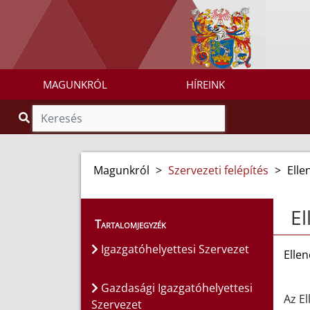
MAGUNKRÓL
HÍREINK
Magunkról
>
Szervezeti felépítés
>
Elle
El
Tartalomjegyzék
Igazgatóhelyettesi Szervezet
Ellen
Gazdasági Igazgatóhelyettesi
Az El
Szervezet