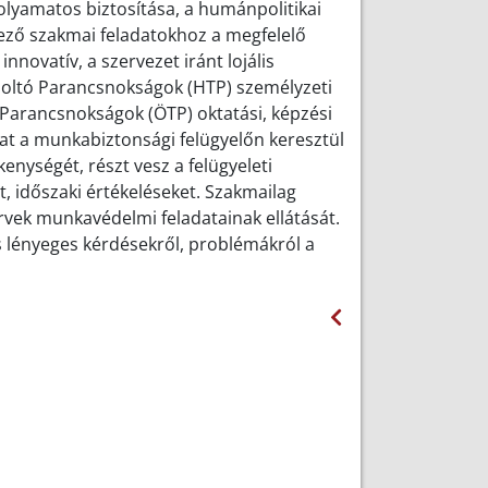
yamatos biztosítása, a humánpolitikai
kező szakmai feladatokhoz a megfelelő
nnovatív, a szervezet iránt lojális
zoltó Parancsnokságok (HTP) személyzeti
Parancsnokságok (ÖTP) oktatási, képzési
at a munkabiztonsági felügyelőn keresztül
nységét, részt vesz a felügyeleti
t, időszaki értékeléseket. Szakmailag
ervek munkavédelmi feladatainak ellátását.
 lényeges kérdésekről, problémákról a