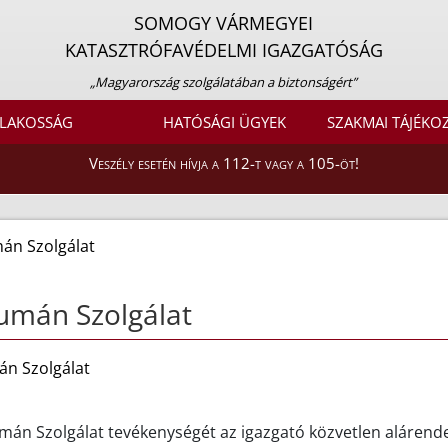
SOMOGY VÁRMEGYEI
KATASZTRÓFAVÉDELMI IGAZGATÓSÁG
„Magyarország szolgálatában a biztonságért”
LAKOSSÁG
HATÓSÁGI ÜGYEK
SZAKMAI TÁJÉKO
Veszély esetén hívja a 112-t vagy a 105-öt!
án Szolgálat
umán Szolgálat
n Szolgálat
án Szolgálat tevékenységét az igazgató közvetlen alárendel