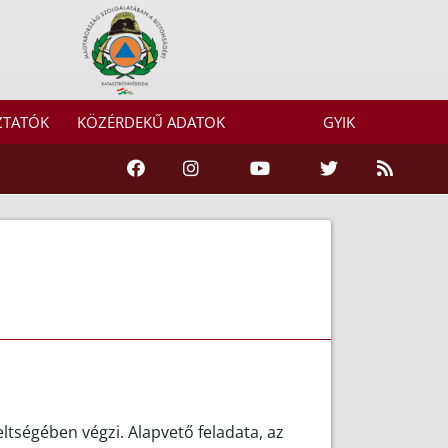
ZTATÓK
KÖZÉRDEKŰ ADATOK
GYIK
tségében végzi. Alapvető feladata, az