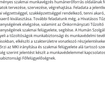
ményes szakmai munkavégzés humánerőforrás oldalának fol
atok tervezése, szervezése, végrehajtása. Feladata a jelent
ai végzettséggel, szakképzettséggel rendelkező, tenni akaró, i
aerő kiválasztása. További feladatunk még, a Hivatásos Tű
kenységének elvégzése, valamint az Önkormányzati Tűzoltó 
kenységének szakmai felügyelete, segítése. A Humán Szolgál
yeli a tűzoltóságok munkabiztonsági és munkavédelmi tevéke
ásokban, elkészíti a szakterületre vonatkozó részjelentéseke
őrzi az MKI irányítása és szakmai felügyelete alá tartozó sz
ség szerint jelentést készít a munkavédelemmel kapcsolatos
abiztonsági Főfelügyelőségnek.