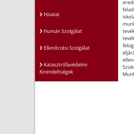
ered
felad
Hivatal
iskol
munk
Humán Szolgálat
tevé
tevé
felüg
Ellenőrzési Szolgálat
eljár
ellen
Katasztrófavédelmi
Szük
Kirendeltségek
Munk