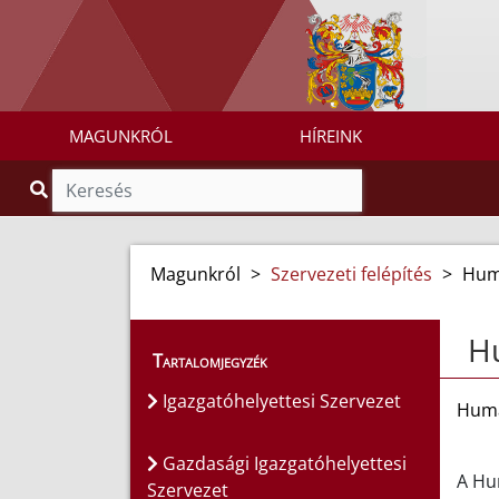
MAGUNKRÓL
HÍREINK
Magunkról
>
Szervezeti felépítés
>
Hum
H
Tartalomjegyzék
Igazgatóhelyettesi Szervezet
Humá
Gazdasági Igazgatóhelyettesi
A Hum
Szervezet